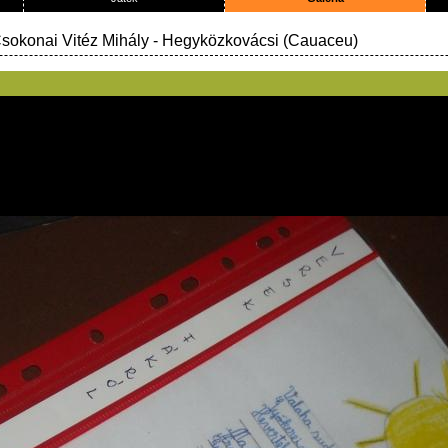
Csokonai Vitéz Mihály
- Hegyközkovácsi (Cauaceu)