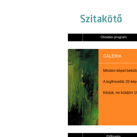
Oktatási program
GALÉRIA
MInden képet beküldő
A legfrissebb 20 kép
Kérjük, ne küldjön 
Előfizetés