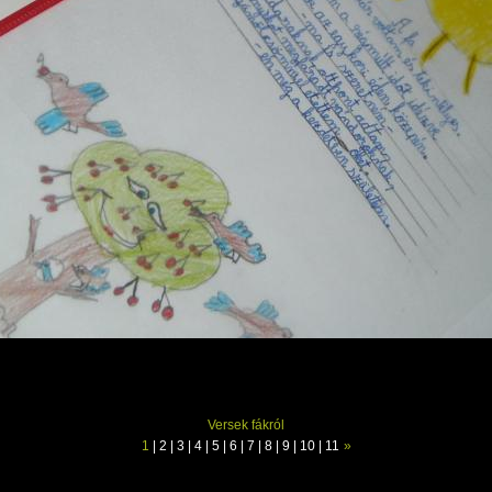
Versek fákról
1
|
2
|
3
|
4
|
5
|
6
|
7
|
8
|
9
|
10
|
11
»