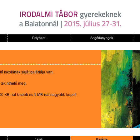
Folyóirat
Segédanyagok
 iskolának saját galériája van.
 tekinthető meg.
100 KB-nál kisebb és 1 MB-nál nagyobb képet!
Játék
Galéria