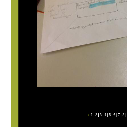
«
1
|
2
|
3
|
4
|
5
|
6
|
7
|
8
|