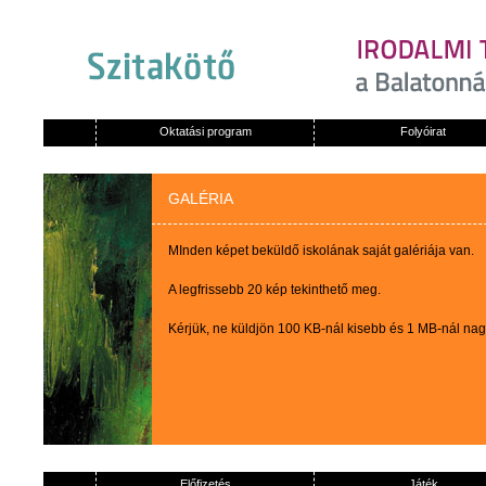
Oktatási program
Folyóirat
GALÉRIA
MInden képet beküldő iskolának saját galériája van.
A legfrissebb 20 kép tekinthető meg.
Kérjük, ne küldjön 100 KB-nál kisebb és 1 MB-nál na
Előfizetés
Játék