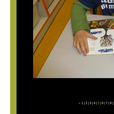
«
1
|
2
|
3
|
4
|
5
|
6
|
7
|
8
|