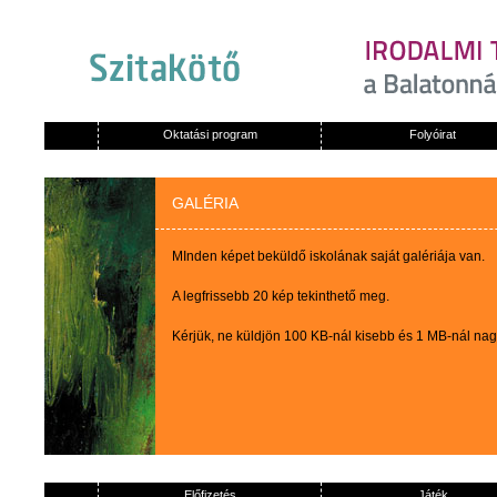
Oktatási program
Folyóirat
GALÉRIA
MInden képet beküldő iskolának saját galériája van.
A legfrissebb 20 kép tekinthető meg.
Kérjük, ne küldjön 100 KB-nál kisebb és 1 MB-nál na
Előfizetés
Játék