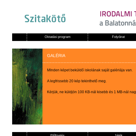
Oktatási program
Folyóirat
GALÉRIA
MInden képet beküldő iskolának saját galériája van.
A legfrissebb 20 kép tekinthető meg.
Kérjük, ne küldjön 100 KB-nál kisebb és 1 MB-nál na
Előfizetés
Játék