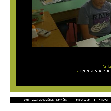
Az ill
«
1
|
3
|
3
|
4
|
5
|
6
|
7
|
8
|
1988 - 2014 Liget Műhely Alapítvány
|
Impresszum
|
Hírlevél