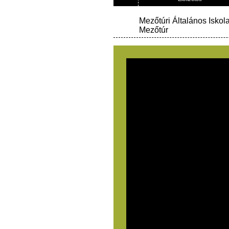
Mezőtúri Általános Iskol
Mezőtúr