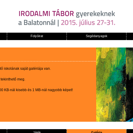
Folyóirat
Segédanyagok
 iskolának saját galériája van.
 tekinthető meg.
100 KB-nál kisebb és 1 MB-nál nagyobb képet!
Játék
Galéria