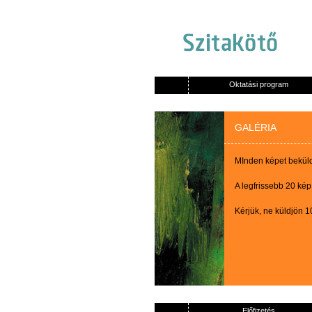
Oktatási program
GALÉRIA
MInden képet beküldő
A legfrissebb 20 kép
Kérjük, ne küldjön 
Előfizetés