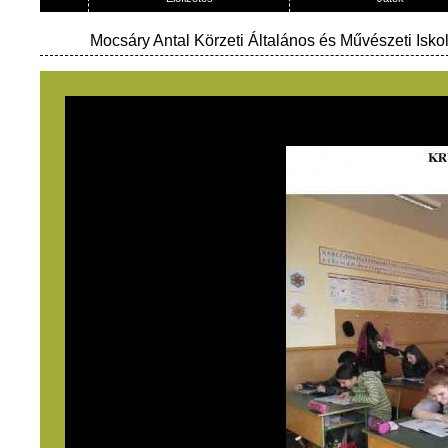
Mocsáry Antal Körzeti Általános és Művészeti Isko