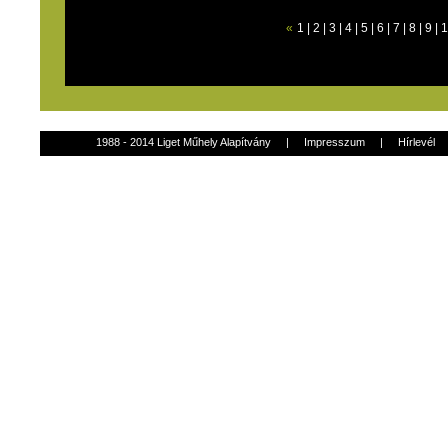
«
1
|
2
|
3
|
4
|
5
|
6
|
7
|
8
|
9
|
1
1988 - 2014 Liget Műhely Alapítvány
|
Impresszum
|
Hírlevél