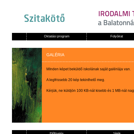
Oktatási program
Folyóirat
GALÉRIA
MInden képet beküldő iskolának saját galériája van.
A legfrissebb 20 kép tekinthető meg.
Kérjük, ne küldjön 100 KB-nál kisebb és 1 MB-nál na
Előfizetés
Játék