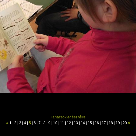
Tanácsok egész télre
«
1
|
2
|
3
|
4
|
5
|
6
|
7
|
8
|
9
|
10
|
11
|
12
|
13
|
14
|
15
|
16
|
17
|
18
|
19
|
20
»