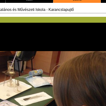
talános és Művészeti Iskola
- Karancslapujtő