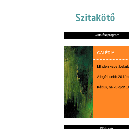
Oktatási program
GALÉRIA
MInden képet beküldő
A legfrissebb 20 kép
Kérjük, ne küldjön 
Előfizetés