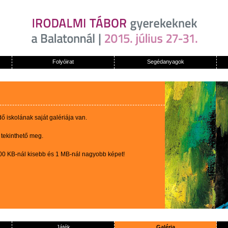
Folyóirat
Segédanyagok
 iskolának saját galériája van.
 tekinthető meg.
100 KB-nál kisebb és 1 MB-nál nagyobb képet!
Játék
Galéria