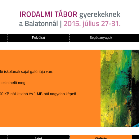
Folyóirat
Segédanyagok
 iskolának saját galériája van.
 tekinthető meg.
100 KB-nál kisebb és 1 MB-nál nagyobb képet!
Játék
Galéria