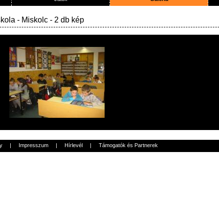
skola
- Miskolc - 2 db kép
y
|
Impresszum
|
Hírlevél
|
Támogatók és Partnerek