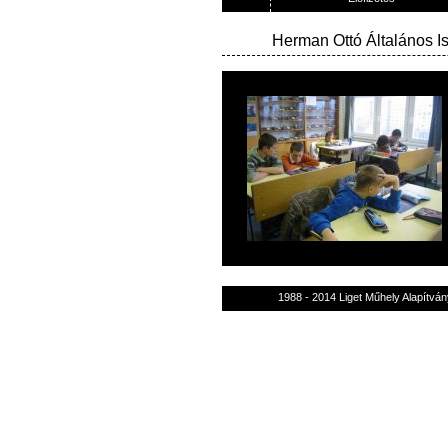
Herman Ottó Általános I
1988 - 2014 Liget Műhely Alapítván