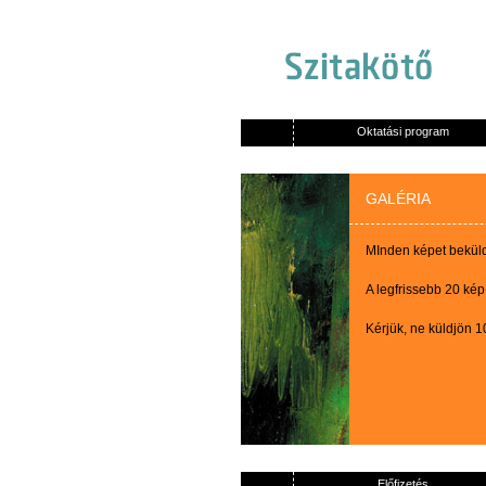
Oktatási program
GALÉRIA
MInden képet beküldő
A legfrissebb 20 kép
Kérjük, ne küldjön 
Előfizetés