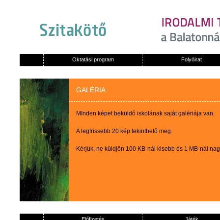
Oktatási program
Folyóirat
GALÉRIA
MInden képet beküldő iskolának saját galériája van.
A legfrissebb 20 kép tekinthető meg.
Kérjük, ne küldjön 100 KB-nál kisebb és 1 MB-nál na
Előfizetés
Játék