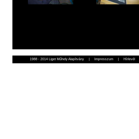
1988 - 2014 Liget Műhely Alapítvány
|
Impresszum
|
Hírlevél