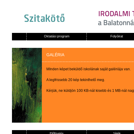
Oktatási program
Folyóirat
GALÉRIA
MInden képet beküldő iskolának saját galériája van.
A legfrissebb 20 kép tekinthető meg.
Kérjük, ne küldjön 100 KB-nál kisebb és 1 MB-nál na
Előfizetés
Játék