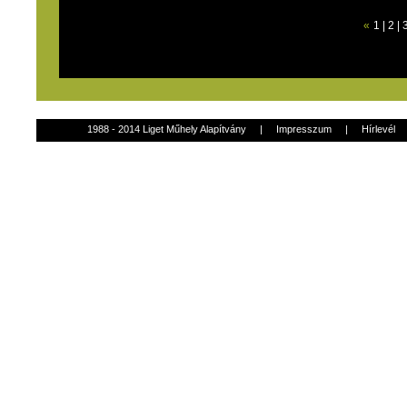
«
1
|
2
|
1988 - 2014 Liget Műhely Alapítvány
|
Impresszum
|
Hírlevél