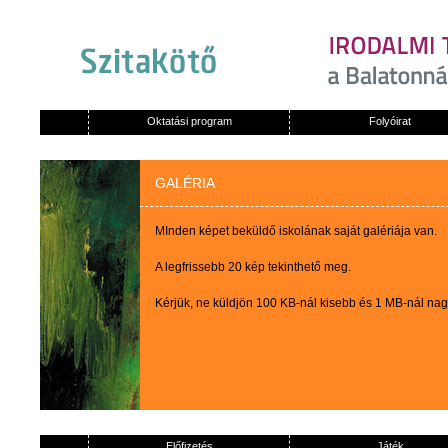
Oktatási program
Folyóirat
GALÉRIA
MInden képet beküldő iskolának saját galériája van.
A legfrissebb 20 kép tekinthető meg.
Kérjük, ne küldjön 100 KB-nál kisebb és 1 MB-nál na
Előfizetés
Játék