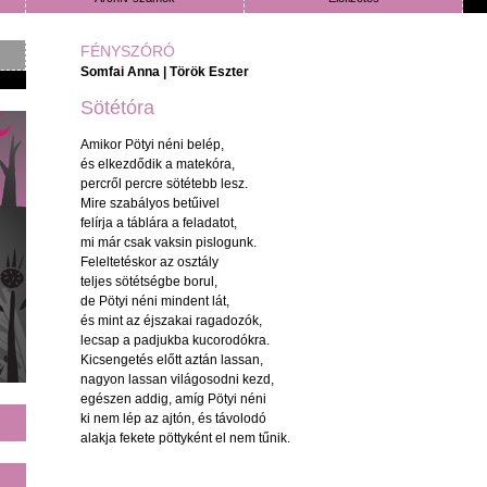
FÉNYSZÓRÓ
Somfai Anna
|
Török Eszter
Sötétóra
Amikor
Pötyi
néni
belép
,
és
elkezdődik
a
matekóra
,
percről
percre
sötétebb
lesz
.
Mire
szabályos
betűivel
felírja
a
táblára
a
feladatot
,
mi
már
csak
vaksin
pislogunk
.
Feleltetéskor
az
osztály
teljes
sötétségbe
borul
,
de
Pötyi
néni
mindent
lát
,
és
mint
az
éjszakai
ragadozók
,
lecsap
a
padjukba
kucorodókra
.
Kicsengetés
előtt
aztán
lassan
,
nagyon lassan világosodni kezd,
egészen addig, amíg Pötyi néni
ki nem lép az ajtón, és távolodó
alakja fekete pöttyként el nem tűnik.