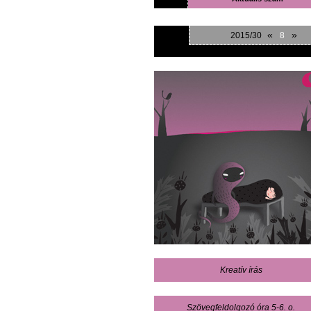
«
»
2015/30
8
Kreatív írás
Szövegfeldolgozó óra 5-6. o.