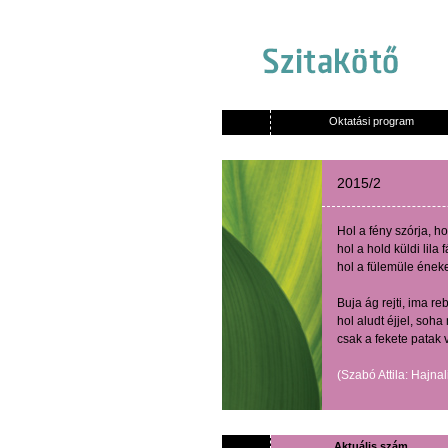
Oktatási program
2015/2
Hol
a
fény
szórja
,
ho
hol
a hold
küldi
lila
f
hol
a
fülemüle
ének
Buja
ág
rejti
,
ima
reb
hol
aludt
éjjel
,
soha
csak
a
fekete
patak
(
Szabó
Attila:
Hajnal
Aktuális szám