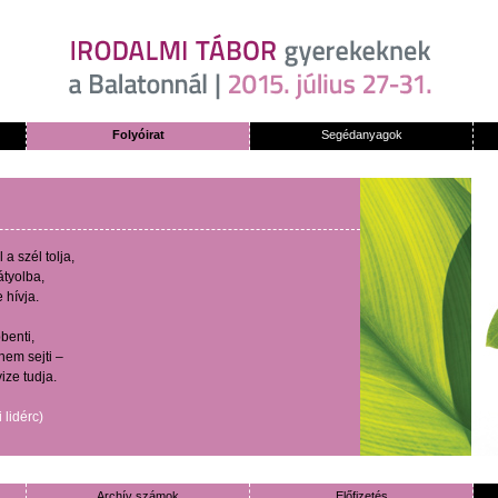
Folyóirat
Segédanyagok
l
a
szél
tolja
,
átyolba
,
e
hívja
.
benti
,
nem
sejti
–
vize
tudja
.
i
lidérc
)
Archív számok
Előfizetés