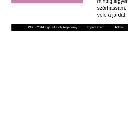
mindig legye
szórhassam, 
vele a járdát
1988 - 2014 Liget Műhely Alapítvány
|
Impresszum
|
Hírlevél