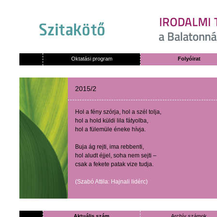
Oktatási program
Folyóirat
2015/2
Hol
a
fény
szórja
,
hol
a
szél
tolja
,
hol
a hold
küldi
lila
fátyolba
,
hol
a
fülemüle
éneke
hívja
.
Buja
ág
rejti
,
ima
rebbenti
,
hol
aludt
éjjel
,
soha
nem
sejti
–
csak
a
fekete
patak
vize
tudja
.
(
Szabó
Attila:
Hajnali
lidérc
)
Aktuális szám
Archív számok