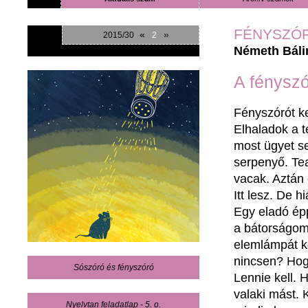
FÉNYSZÓ
«
»
2015/30
2
Németh Báli
A fénysz
Fényszórót ker
Elhaladok a t
most ügyet s
serpenyő. Tea
vacak. Aztán 
Itt lesz. De 
Egy eladó ép
a bátorságo
elemlámpát k
nincsen? Hog
Sószóró és fényszóró
Lennie kell.
valaki mást.
Nyelvtan feladatlap - 5. o.