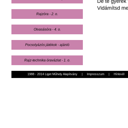
De
te
gyerek
Vidámítsd
m
Rajzóra - 2. o.
Olvasásóra - 4. o.
Pocsolyázós játékok - ajánló
Rajz-technika óravázlat - 1. o.
1988 - 2014 Liget Műhely Alapítvány
|
Impresszum
|
Hírlevél