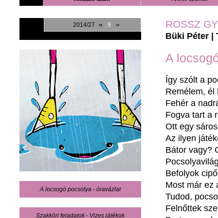
ROSSZ G
«
»
2014/27
9
Büki Péter
|
A locsog
Így
szólt
a
po
Remélem
,
él
Fehér
a
nadr
Fogva
tart a
Ott
egy
sáros
Az
ilyen
játék
Bátor
vagy
?
Pocsolyavilá
Befolyok
cip
Most
már
ez
A locsogó pocsolya - óravázlat
Tudod
,
pocso
Felnőttek
sz
Szakköri feladatok - Vizes játékok