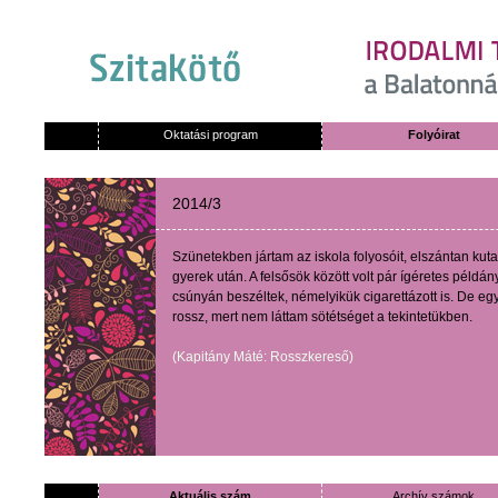
Oktatási program
Folyóirat
2014/3
Szünetekben
jártam
az
iskola
folyosóit
,
elszántan
kuta
gyerek
után
. A
felsősök
között
volt
pár
ígéretes
példán
csúnyán
beszéltek
,
némelyikük
cigarettázott
is. De
egy
rossz, mert nem láttam sötétséget a tekintetükben.
(
Kapitány Máté: Rosszkereső
)
Aktuális szám
Archív számok