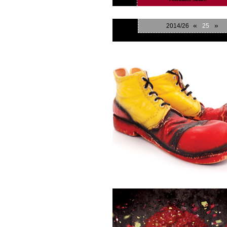
«
»
2014/26
25