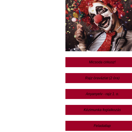
Micsoda cirkusz!
Rajz óravázlat (2 óra)
Anyanyelv - rajz 1. o.
Kézimunka foglalkozás
Feladatlap