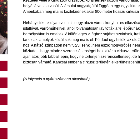
Kezdetét vette a cirkuszok országok, kontinensek közötti vándorlása.
helyét átvette a vasút. A társulat nagyságától függően egy-egy cirkusz
Amerikában még mai is közlekednek akár 800 méter hosszú cirkuszi 
Néhány cirkusz olyan volt, mint egy utazó város: konyha- és étkezősá
istállóval, varróműhellyel, ahol folyamatosan javították a fellépőruhák
borbélysátort is emeltek! A különleges világhoz sajátos szokások, ír
tartoztak, amelyek közül sok még ma is él. Például úgy hitték, az ele
hoz. A hátsó színpadon nem fütyül senki, nem eszik mogyorót és nem m
köztudott, hogy mindez szerencsétlenséget hoz, akár a cirkusz terület
ajánlatos jobb lábbal lépni, hogy ne történjen szerencsétlenség, de 
biztosan várható. Kancsal ember a cirkusz területén elkerülhetetlenü
(A folytatás a nyári számban olvasható)