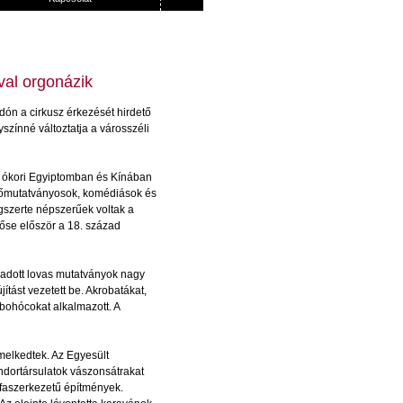
ával orgonázik
dón
a
cirkusz
érkezését
hirdető
yszínné
változtatja
a
városszéli
ókori Egyiptomban és Kínában
 erőmutatványosok, komédiások és
gszerte népszerűek voltak a
őse először a 18. század
őadott lovas mutatványok nagy
ítást vezetett be. Akrobatákat,
 bohócokat alkalmazott. A
melkedtek. Az Egyesült
ándortársulatok vászonsátrakat
 faszerkezetű építmények.