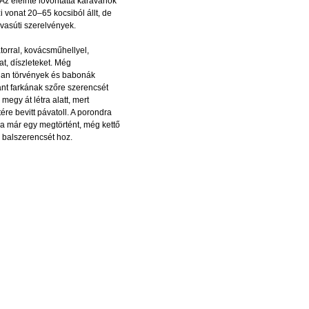
 Az eleinte lóvontatta karavánok
i vonat 20–65 kocsiból állt, de
vasúti szerelvények.
torral, kovácsműhellyel,
at, díszleteket. Még
atlan törvények és babonák
fánt farkának szőre szerencsét
egy át létra alatt, mert
ére bevitt pávatoll. A porondra
ha már egy megtörtént, még kettő
l balszerencsét hoz.