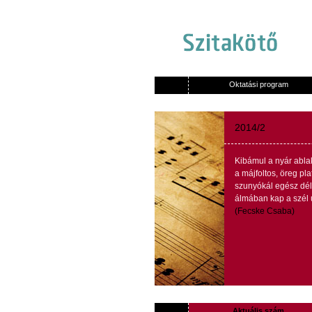
Oktatási program
2014/2
Kibámul
a
nyár
abla
a
májfoltos
,
öreg
pla
szunyókál
egész
dé
álmában
kap
a
szél
(
Fecske
Csaba
)
Aktuális szám