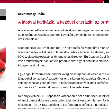
Kricsfalussy Beáta
A lábával karikázik, a kezével citerázik, az orr
A
nyár
elmaradhatatlan
része
az
utcákat
járó
,
recsegő
hangosbemon
autó
feltűnése
. A
színes
,
hangos
kavalkád
egy-két
hétre
izgalmas
hel
üres
területeket
.
A legtöbb cirkuszi szám igen régi:
az
akrobaták és zsonglőrök már
az
is közkedveltek voltak, utazó társulatok járták a Római Birodalmat,
bűvészek szórakoztatták a tömegeket a középkori Európában és vilá
lovas mutatványok. A különféle produkciókat együtt bemutató
cirkusz
közepén alakult meg.
Egy angol törzsőrmester londoni lovaglóiskolájában az esténként el
tömegeket vonzottak. A törzsőrmester a sikeren felbuzdulva többféle új
kötéltáncosokat, zsonglőröket, a műsorszámok közötti idő kitöltésére
nézőtér és a 13 méter átmérőjű porond fölé fedél került.
Néhány éven belül Európa több városában díszes cirkuszépületek e
Államokban csak kevés város tudott állandó cirkuszt fenntartani. A v
használtak, és az 1830-as évekre Európában is eltűntek a nehézkes