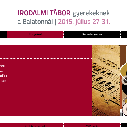
Folyóirat
Segédanyagok
kán
tán
,
lután
,
után
.
Archív számok
Előfizetés