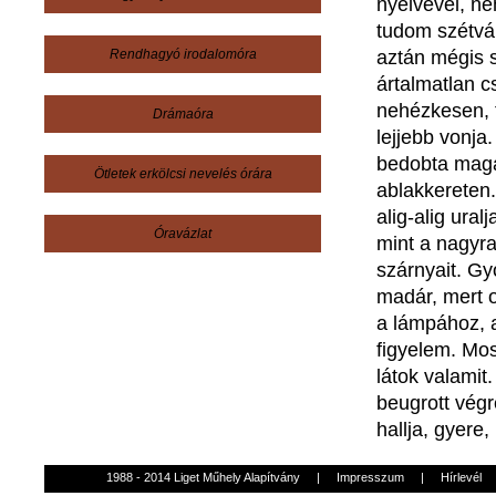
nyelvével
,
né
tudom
szétvá
Rendhagyó irodalomóra
aztán
mégis
ártalmatlan
c
nehézkesen
,
Drámaóra
lejjebb
vonja
bedobta
mag
Ötletek erkölcsi nevelés órára
ablakkereten
alig-alig
uralj
Óravázlat
mint a
nagyr
szárnyait
.
Gy
madár
,
mert
a
lámpához
,
figyelem
. Mo
látok
valamit
beugrott
végr
hallja
,
gyere
,
1988 - 2014 Liget Műhely Alapítvány
|
Impresszum
|
Hírlevél