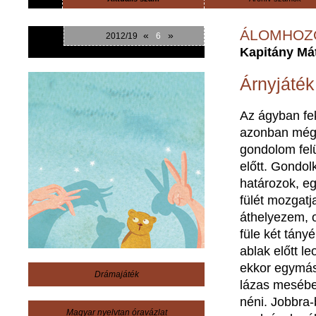
ÁLOMHOZ
«
»
2012/19
6
Kapitány Má
Árnyjáték
Az
ágyban
f
azonban
mé
gondolom
fel
előtt
.
Gondol
határozok
,
e
fülét
mozgatj
áthelyezem
,
füle
két
tányé
ablak
előtt
le
ekkor
egymá
Drámajáték
lázas
meséb
néni
.
Jobbra-
Magyar nyelvtan óravázlat