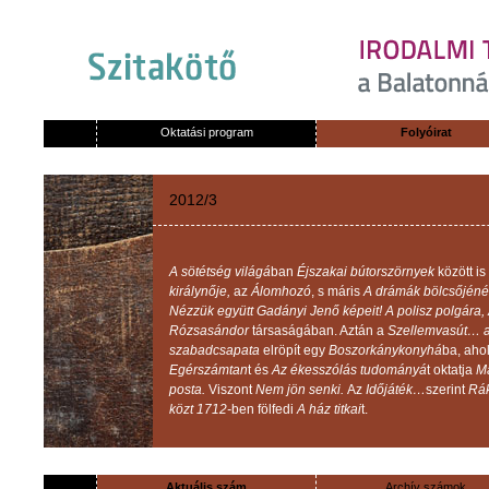
Oktatási program
Folyóirat
2012/3
A
sötétség
világá
ban
Éjszakai
bútorszörnyek
között
is
királynője
,
az
Álomhozó
, s
máris
A
drámák
bölcsőjéné
Nézzük
együtt
Gadányi
Jenő
képeit
! A
polisz
polgára
,
Rózsasándor
társaságában
.
Aztán
a
Szellemvasút…
szabadcsapata
elröpít
egy
Boszorkánykonyhá
ba
,
aho
Egérszámtan
t
és
Az
ékesszólás
tudományá
t
oktatja
M
posta
.
Viszont
Nem
jön
senki
.
Az
Időjáték…
szerint
Rák
közt
1712-
ben
fölfedi
A
ház
titkai
t
.
Aktuális szám
Archív számok