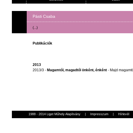
Pásti Csaba
(...)
Publikációk
2013
2013/3 -
Magamtól, magadtól önként, énként
- Majd magamtó
1988 - 2014 Liget Műhely Alapítvány
|
Impresszum
|
Hírlevél