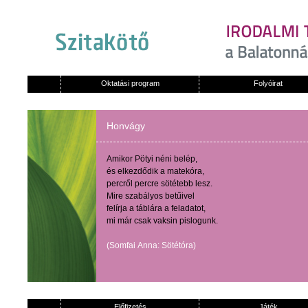
Oktatási program
Folyóirat
Honvágy
Amikor
Pötyi
néni
belép
,
és
elkezdődik
a
matekóra
,
percről
percre
sötétebb
lesz
.
Mire
szabályos
betűivel
felírja
a
táblára
a
feladatot
,
mi
már
csak
vaksin
pislogunk
.
(
Somfai
Anna:
Sötétóra
)
Előfizetés
Játék