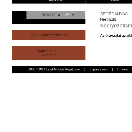
SEGÉDANYAG
«
»
2010/12
125
Hertl Edit
Környezetism
Hertl_nyissettermet.doc
Az óravázlat az old
Nyiss éttermet!
Centauri
1988 - 2014 Liget Műhely Alapítvány
|
Impresszum
|
Hírlevél