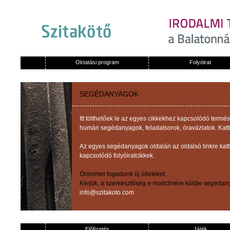
Oktatási program
Folyóirat
SEGÉDANYAGOK
Itt tölthetőek le az egyes cikkekhez kapcsolódó term
humán segédanyagok, feladatsorok, óravázlatok. Katti
Az egyes segédanyagok oldalán az oldalsó linkre kat
kapcsolódó folyóiratcikkek.
Örömmel fogadunk új ötleteket.
Kérjük, a szerkesztőség e-mailcímére küldje segédany
info@szitakoto.com
Előfizetés
Játék