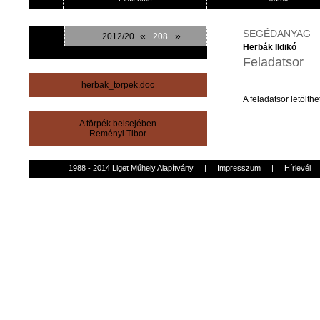
SEGÉDANYAG
«
»
2012/20
208
Herbák Ildikó
Feladatsor
herbak_torpek.doc
A
feladatsor
letölthe
A törpék belsejében
Reményi Tibor
1988 - 2014 Liget Műhely Alapítvány
|
Impresszum
|
Hírlevél