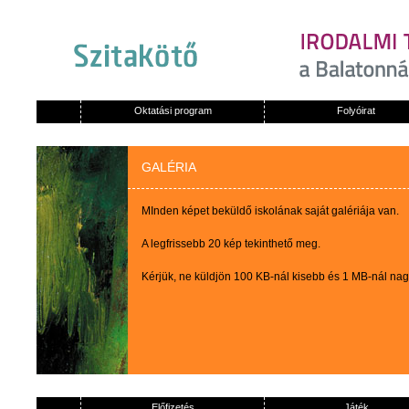
Oktatási program
Folyóirat
GALÉRIA
MInden képet beküldő iskolának saját galériája van.
A legfrissebb 20 kép tekinthető meg.
Kérjük, ne küldjön 100 KB-nál kisebb és 1 MB-nál na
Előfizetés
Játék