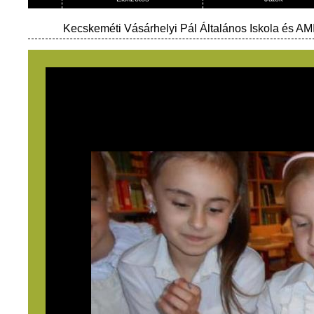
Kecskeméti Vásárhelyi Pál Általános Iskola és AMI