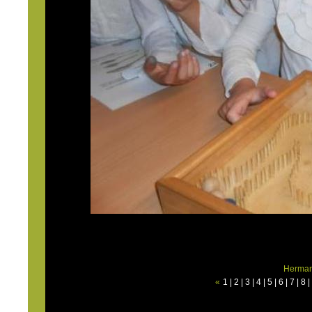
Herman
«
1
|
2
|
3
|
4
|
5
|
6
|
7
|
8
|