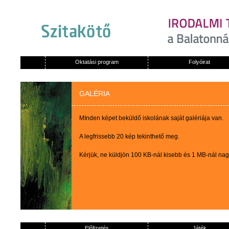
Oktatási program
Folyóirat
GALÉRIA
MInden képet beküldő iskolának saját galériája van.
A legfrissebb 20 kép tekinthető meg.
Kérjük, ne küldjön 100 KB-nál kisebb és 1 MB-nál na
Előfizetés
Játék