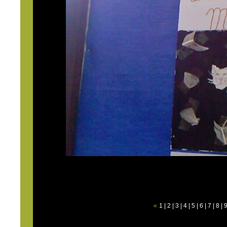
«
1
|
2
|
3
|
4
|
5
|
6
|
7
|
8
|