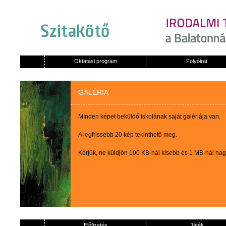
Oktatási program
Folyóirat
GALÉRIA
MInden képet beküldő iskolának saját galériája van.
A legfrissebb 20 kép tekinthető meg.
Kérjük, ne küldjön 100 KB-nál kisebb és 1 MB-nál na
Előfizetés
Játék