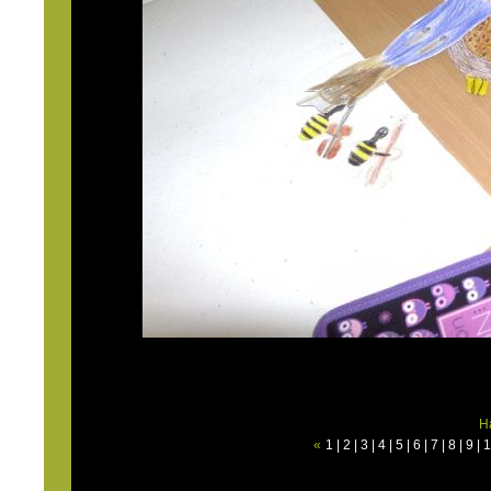
H
«
1
|
2
|
3
|
4
|
5
|
6
|
7
|
8
|
9
|
1