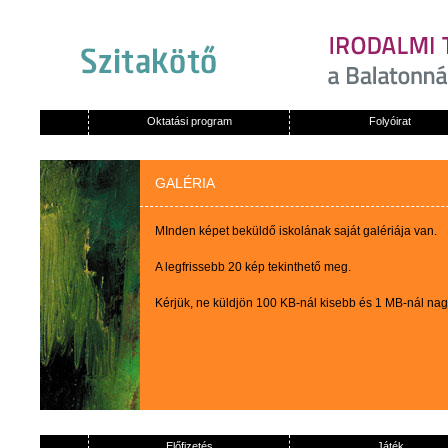
Oktatási program
Folyóirat
GALÉRIA
MInden képet beküldő iskolának saját galériája van.
A legfrissebb 20 kép tekinthető meg.
Kérjük, ne küldjön 100 KB-nál kisebb és 1 MB-nál na
Előfizetés
Játék