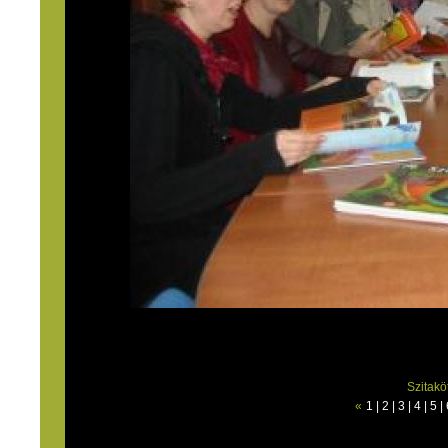
Szitakö
«
1
|
2
|
3
|
4
|
5
|