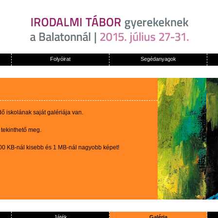
Folyóirat
Segédanyagok
 iskolának saját galériája van.
 tekinthető meg.
100 KB-nál kisebb és 1 MB-nál nagyobb képet!
Játék
Galéria