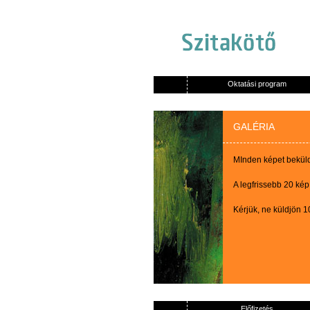
Oktatási program
GALÉRIA
MInden képet beküldő
A legfrissebb 20 kép
Kérjük, ne küldjön 
Előfizetés