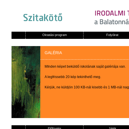
Oktatási program
Folyóirat
GALÉRIA
MInden képet beküldő iskolának saját galériája van.
A legfrissebb 20 kép tekinthető meg.
Kérjük, ne küldjön 100 KB-nál kisebb és 1 MB-nál na
Előfizetés
Játék