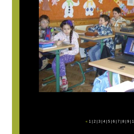
«
1
|
2
|
3
|
4
|
5
|
6
|
7
|
8
|
9
|
1