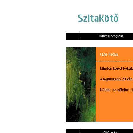
Oktatási program
GALÉRIA
MInden képet beküldő
A legfrissebb 20 kép
Kérjük, ne küldjön 
Előfizetés