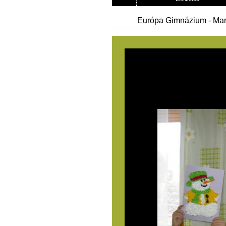
Európa Gimnázium
- Ma