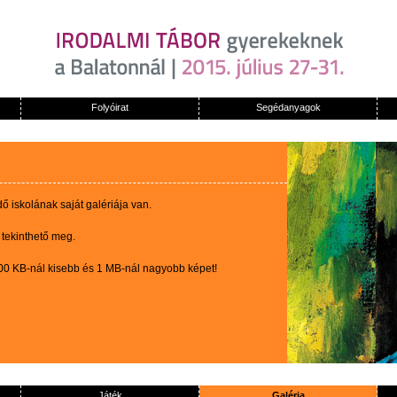
Folyóirat
Segédanyagok
 iskolának saját galériája van.
 tekinthető meg.
100 KB-nál kisebb és 1 MB-nál nagyobb képet!
Játék
Galéria