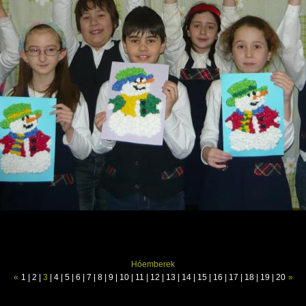
Hóemberek
«
1
|
2
|
3
|
4
|
5
|
6
|
7
|
8
|
9
|
10
|
11
|
12
|
13
|
14
|
15
|
16
|
17
|
18
|
19
|
20
»