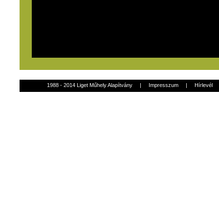
1988 - 2014 Liget Műhely Alapítvány
|
Impresszum
|
Hírlevél