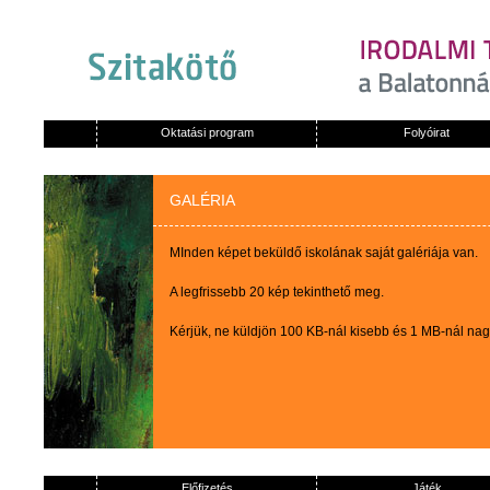
Oktatási program
Folyóirat
GALÉRIA
MInden képet beküldő iskolának saját galériája van.
A legfrissebb 20 kép tekinthető meg.
Kérjük, ne küldjön 100 KB-nál kisebb és 1 MB-nál na
Előfizetés
Játék