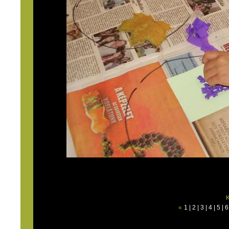
K
«
1
|
2
|
3
|
4
|
5
|
6