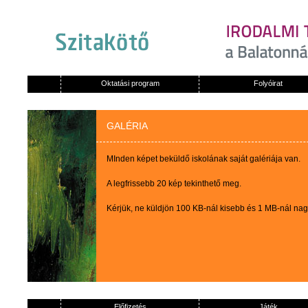
Oktatási program
Folyóirat
GALÉRIA
MInden képet beküldő iskolának saját galériája van.
A legfrissebb 20 kép tekinthető meg.
Kérjük, ne küldjön 100 KB-nál kisebb és 1 MB-nál na
Előfizetés
Játék