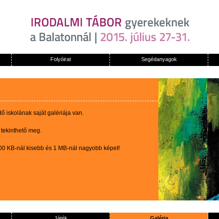
Folyóirat
Segédanyagok
 iskolának saját galériája van.
 tekinthető meg.
100 KB-nál kisebb és 1 MB-nál nagyobb képet!
Játék
Galéria