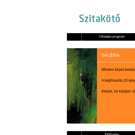
Oktatási program
GALÉRIA
MInden képet beküldő
A legfrissebb 20 kép
Kérjük, ne küldjön 
Előfizetés