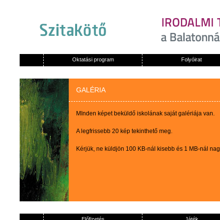
Oktatási program
Folyóirat
GALÉRIA
MInden képet beküldő iskolának saját galériája van.
A legfrissebb 20 kép tekinthető meg.
Kérjük, ne küldjön 100 KB-nál kisebb és 1 MB-nál na
Előfizetés
Játék