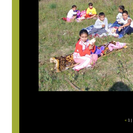
«
1
|