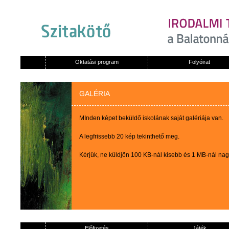
Oktatási program
Folyóirat
GALÉRIA
MInden képet beküldő iskolának saját galériája van.
A legfrissebb 20 kép tekinthető meg.
Kérjük, ne küldjön 100 KB-nál kisebb és 1 MB-nál na
Előfizetés
Játék