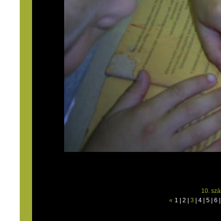
10. sz
«
1
|
2
|
3
|
4
|
5
|
6