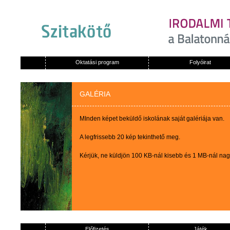
Oktatási program
Folyóirat
GALÉRIA
MInden képet beküldő iskolának saját galériája van.
A legfrissebb 20 kép tekinthető meg.
Kérjük, ne küldjön 100 KB-nál kisebb és 1 MB-nál na
Előfizetés
Játék