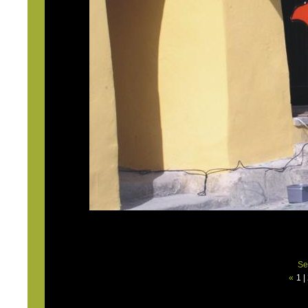
Se
«
1
|