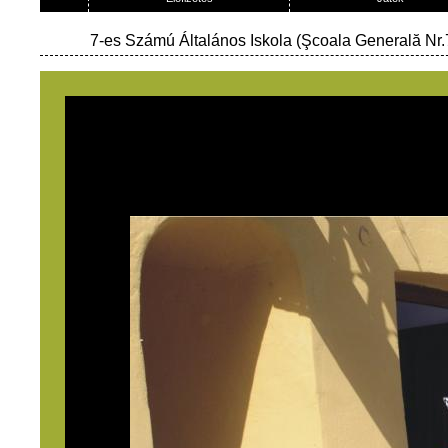
7-es Számú Általános Iskola (Şcoala Generală Nr.