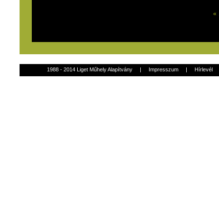
«
1988 - 2014 Liget Műhely Alapítvány
|
Impresszum
|
Hírlevél