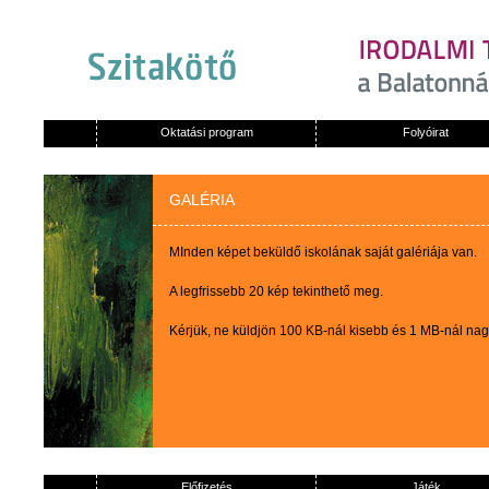
Oktatási program
Folyóirat
GALÉRIA
MInden képet beküldő iskolának saját galériája van.
A legfrissebb 20 kép tekinthető meg.
Kérjük, ne küldjön 100 KB-nál kisebb és 1 MB-nál na
Előfizetés
Játék