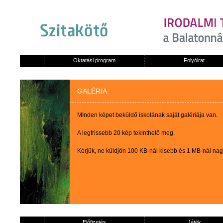
Oktatási program
Folyóirat
GALÉRIA
MInden képet beküldő iskolának saját galériája van.
A legfrissebb 20 kép tekinthető meg.
Kérjük, ne küldjön 100 KB-nál kisebb és 1 MB-nál na
Előfizetés
Játék