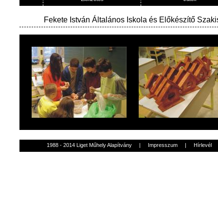
Fekete István Általános Iskola és Előkészítő Szaki
1988 - 2014 Liget Műhely Alapítvány
|
Impresszum
|
Hírlevél