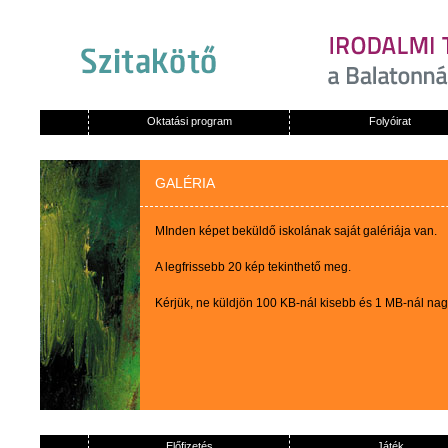
Oktatási program
Folyóirat
GALÉRIA
MInden képet beküldő iskolának saját galériája van.
A legfrissebb 20 kép tekinthető meg.
Kérjük, ne küldjön 100 KB-nál kisebb és 1 MB-nál na
Előfizetés
Játék