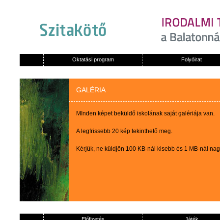
Oktatási program
Folyóirat
GALÉRIA
MInden képet beküldő iskolának saját galériája van.
A legfrissebb 20 kép tekinthető meg.
Kérjük, ne küldjön 100 KB-nál kisebb és 1 MB-nál na
Előfizetés
Játék