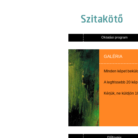
Oktatási program
GALÉRIA
MInden képet beküldő
A legfrissebb 20 kép
Kérjük, ne küldjön 
Előfizetés