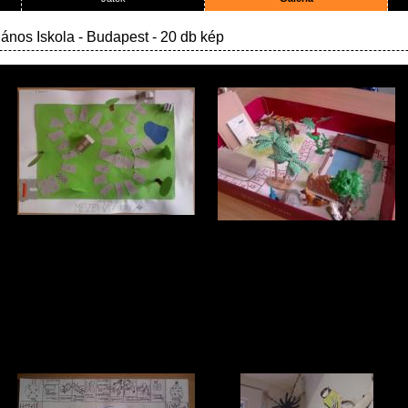
ános Iskola
- Budapest - 20 db kép