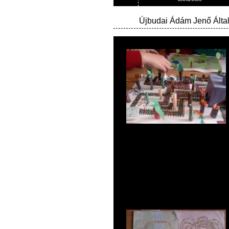
Újbudai Ádám Jenő Által