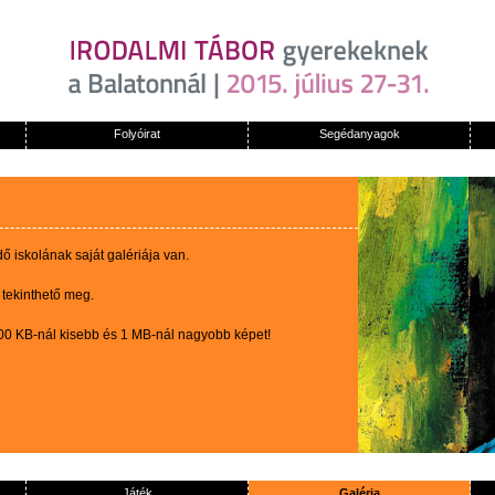
Folyóirat
Segédanyagok
 iskolának saját galériája van.
 tekinthető meg.
100 KB-nál kisebb és 1 MB-nál nagyobb képet!
Játék
Galéria