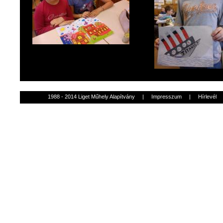
1988 - 2014 Liget Műhely Alapítvány
|
Impresszum
|
Hírlevél