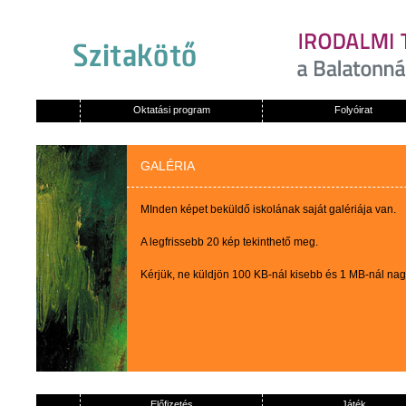
Oktatási program
Folyóirat
GALÉRIA
MInden képet beküldő iskolának saját galériája van.
A legfrissebb 20 kép tekinthető meg.
Kérjük, ne küldjön 100 KB-nál kisebb és 1 MB-nál na
Előfizetés
Játék