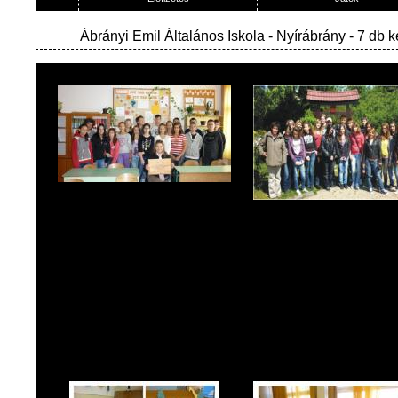
Ábrányi Emil Általános Iskola
- Nyírábrány - 7 db 