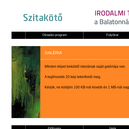
Oktatási program
Folyóirat
GALÉRIA
MInden képet beküldő iskolának saját galériája van.
A legfrissebb 20 kép tekinthető meg.
Kérjük, ne küldjön 100 KB-nál kisebb és 1 MB-nál na
Előfizetés
Játék