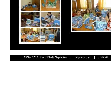
1988 - 2014 Liget Műhely Alapítvány
|
Impresszum
|
Hírlevél