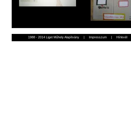
1988 - 2014 Liget Műhely Alapítvány
|
Impresszum
|
Hírlevél