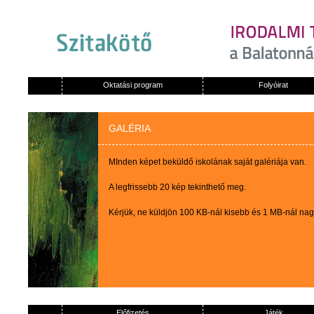
Oktatási program
Folyóirat
GALÉRIA
MInden képet beküldő iskolának saját galériája van.
A legfrissebb 20 kép tekinthető meg.
Kérjük, ne küldjön 100 KB-nál kisebb és 1 MB-nál na
Előfizetés
Játék