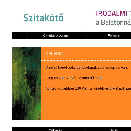
Oktatási program
Folyóirat
GALÉRIA
MInden képet beküldő iskolának saját galériája van.
A legfrissebb 20 kép tekinthető meg.
Kérjük, ne küldjön 100 KB-nál kisebb és 1 MB-nál na
Előfizetés
Játék