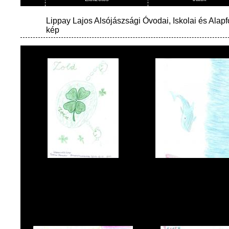
Lippay Lajos Alsójászsági Óvodai, Iskolai és Ala
kép