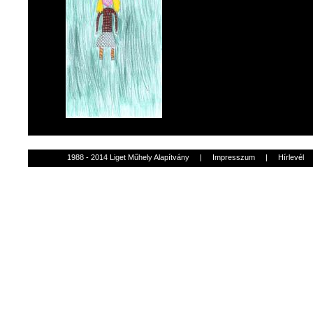
1988 - 2014 Liget Műhely Alapítvány
|
Impresszum
|
Hírlevél