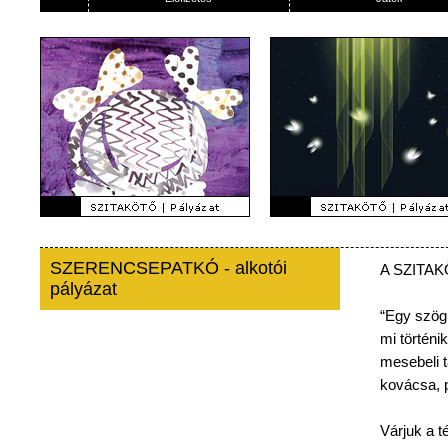
SZERENCSEPATKÓ - alkotói
A
SZITA
pályázat
“Egy
szög
mi
történik
mesebeli
kovácsa
,
Várjuk
a
t