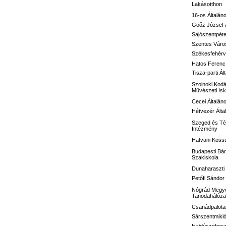
Lakásotthon
16-os
Általán
Göőz József
Sajószentpéte
Szentes Város
Székesfehérvá
Hatos Ferenc 
Tisza-parti Ál
Szolnoki Kodá
Művészeti Isk
Cecei Általán
Hétvezér Álta
Szeged és Té
Intézmény
Hatvani Kossu
Budapesti Bár
Szakiskola
Dunaharaszti 
Petőfi Sándo
Nógrád Megye
Tanodahálóza
Csanádpalotai
Sárszentmikló