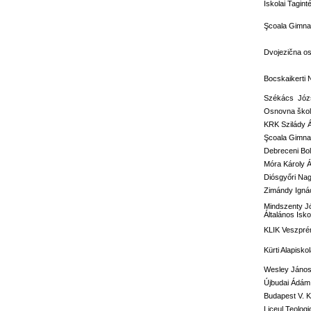
Iskolai Tagi
Şcoala Gimnaz
Dvojezična o
Bocskaikerti 
Székács Józs
Osnovna škola
KRK Szilády 
Şcoala Gimna
Debreceni Bol
Móra Károly Á
Diósgyőri Nag
Zimándy Ignác
Mindszenty J
Általános Isko
KLIK Veszprém
Kürti Alapisko
Wesley János 
Újbudai Ádám 
Budapest V. Ke
Liceul Teolog