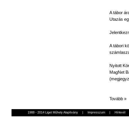
A
tábor
ár
Utazás
eg
Jelentkezn
A
tábori
kö
számlasz
Nyitott
Kö
MagNet
Ba
(
megjegy
Tovább »
1988 - 2014 Liget Műhely Alapítvány
|
Impresszum
|
Hírlevél