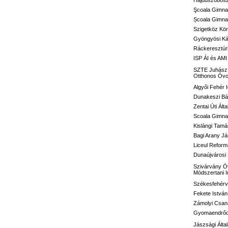
Hajdúszoboszl
Şcoala Gimna
Școala Gimnaz
Szigetköz Kör
Gyöngyösi Kál
Ráckeresztúri
ISP ÁI és AMI
SZTE Juhász G
Otthonos Óvo
Algyői Fehér I
Dunakeszi Bár
Zentai Úti Ált
Scoala Gimnaz
Kislángi Tamá
Bagi Arany Já
Liceul Reform
Dunaújvárosi 
Szivárvány Óv
Módszertani 
Székesfehérvá
Fekete István
Zámolyi Csaná
Gyomaendrődi 
Jászsági Álta