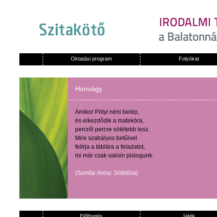
Oktatási program
Folyóirat
Honvágy
Amikor
Pötyi
néni
belép
,
és
elkezdődik
a
matekóra
,
percről
percre
sötétebb
lesz
.
Mire
szabályos
betűivel
felírja
a
táblára
a
feladatot
,
mi
már
csak
vaksin
pislogunk
.
(
Somfai
Anna:
Sötétóra
)
Előfizetés
Játék