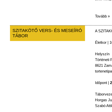
Tovább »
SZITAKÖTŐ VERS- ÉS MESEÍRÓ
A
SZITA
TÁBOR
Életkor
| 1
Helyszín
Történeti
P
8621
Zamá
tortenetip
Időpont
|
2
Táborveze
Horgas
Ju
Szabó
Atti