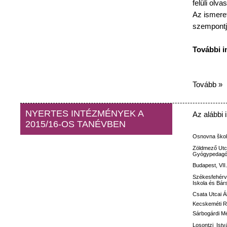
felüli
olvas
Az
ismeret
szempontj
További
i
Tovább »
NYERTES INTÉZMÉNYEK A
Az
alábbi
2015/16-OS TANÉVBEN
Osnovna
ško
Zöldmező
Utc
Gyógypedagóg
Budapest, VII
Székesfehérv
Iskola
és
Bár
Csata
Utcai
Á
Kecskeméti
R
Sárbogárdi M
Losontzi
Istv