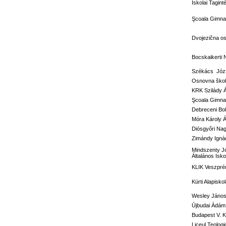
Iskolai Tagi
Şcoala Gimnaz
Dvojezična o
Bocskaikerti 
Székács Józs
Osnovna škola
KRK Szilády 
Şcoala Gimna
Debreceni Bol
Móra Károly Á
Diósgyőri Nag
Zimándy Ignác
Mindszenty J
Általános Isko
KLIK Veszprém
Kürti Alapisko
Wesley János 
Újbudai Ádám 
Budapest V. Ke
Liceul Teolog