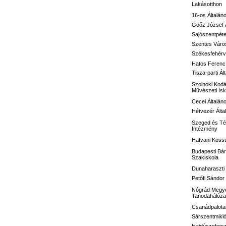
Lakásotthon
16-os
Általán
Göőz József
Sajószentpéte
Szentes Város
Székesfehérvá
Hatos Ferenc 
Tisza-parti Ál
Szolnoki Kodá
Művészeti Isk
Cecei Általán
Hétvezér Álta
Szeged és Té
Intézmény
Hatvani Kossu
Budapesti Bár
Szakiskola
Dunaharaszti 
Petőfi Sándo
Nógrád Megye
Tanodahálóza
Csanádpalotai
Sárszentmikló