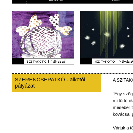
SZERENCSEPATKÓ - alkotói
A
SZITA
pályázat
“Egy
szög
mi
történik
mesebeli
kovácsa
,
Várjuk
a
t