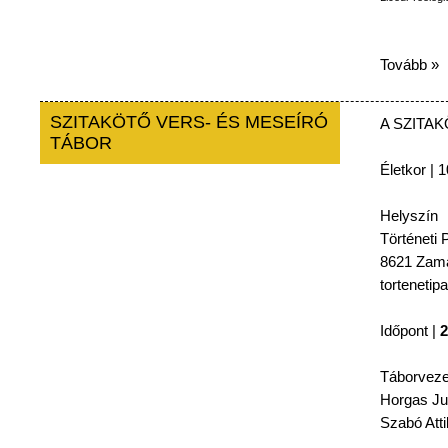
Tovább »
SZITAKÖTŐ VERS- ÉS MESEÍRÓ
A
SZITA
TÁBOR
Életkor
| 1
Helyszín
Történeti
P
8621
Zamá
tortenetip
Időpont
|
2
Táborveze
Horgas
Ju
Szabó
Atti