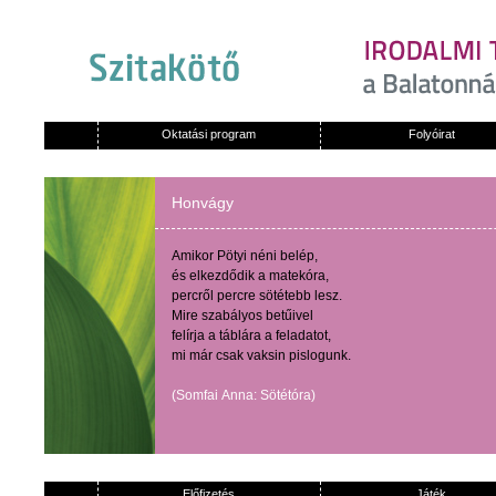
Oktatási program
Folyóirat
Honvágy
Amikor
Pötyi
néni
belép
,
és
elkezdődik
a
matekóra
,
percről
percre
sötétebb
lesz
.
Mire
szabályos
betűivel
felírja
a
táblára
a
feladatot
,
mi
már
csak
vaksin
pislogunk
.
(
Somfai
Anna:
Sötétóra
)
Előfizetés
Játék