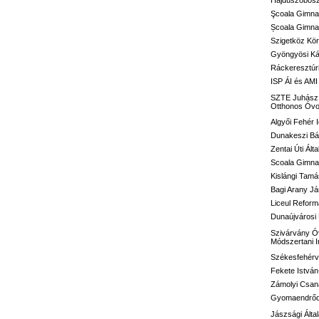
Hajdúszoboszl
Şcoala Gimna
Școala Gimnaz
Szigetköz Kör
Gyöngyösi Kál
Ráckeresztúri
ISP ÁI és AMI
SZTE Juhász G
Otthonos Óvo
Algyői Fehér I
Dunakeszi Bár
Zentai Úti Ált
Scoala Gimnaz
Kislángi Tamá
Bagi Arany Já
Liceul Reform
Dunaújvárosi 
Szivárvány Óv
Módszertani 
Székesfehérvá
Fekete István
Zámolyi Csaná
Gyomaendrődi 
Jászsági Álta