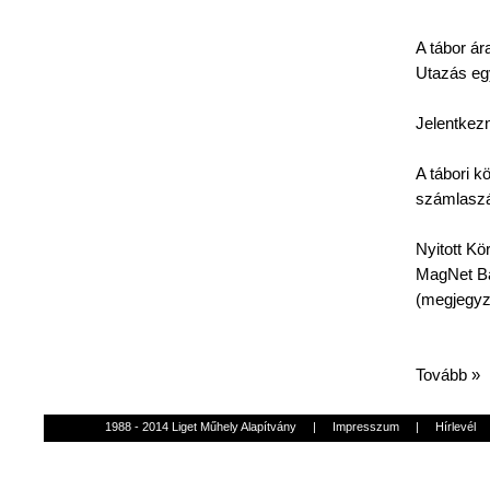
A
tábor
ár
Utazás
eg
Jelentkezn
A
tábori
kö
számlasz
Nyitott
Kö
MagNet
Ba
(
megjegy
Tovább »
1988 - 2014 Liget Műhely Alapítvány
|
Impresszum
|
Hírlevél