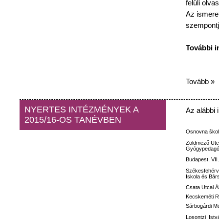
felüli
olvas
Az
ismeret
szempontj
További
i
Tovább »
NYERTES INTÉZMÉNYEK A
Az
alábbi
2015/16-OS TANÉVBEN
Osnovna
ško
Zöldmező
Utc
Gyógypedagóg
Budapest, VII
Székesfehérv
Iskola
és
Bár
Csata
Utcai
Á
Kecskeméti
R
Sárbogárdi M
Losontzi
Istv