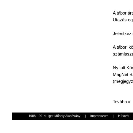
A
tábor
ár
Utazás
eg
Jelentkezn
A
tábori
kö
számlasz
Nyitott
Kö
MagNet
Ba
(
megjegy
Tovább »
1988 - 2014 Liget Műhely Alapítvány
|
Impresszum
|
Hírlevél