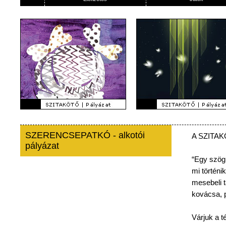
SZERENCSEPATKÓ - alkotói
A
SZITA
pályázat
“Egy
szög
mi
történik
mesebeli
kovácsa
,
Várjuk
a
t