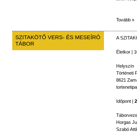
Tovább »
SZITAKÖTŐ VERS- ÉS MESEÍRÓ
A
SZITA
TÁBOR
Életkor
| 1
Helyszín
Történeti
P
8621
Zamá
tortenetip
Időpont
|
2
Táborveze
Horgas
Ju
Szabó
Atti