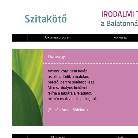
Oktatási program
Folyóirat
Honvágy
Amikor
Pötyi
néni
belép
,
és
elkezdődik
a
matekóra
,
percről
percre
sötétebb
lesz
.
Mire
szabályos
betűivel
felírja
a
táblára
a
feladatot
,
mi
már
csak
vaksin
pislogunk
.
(
Somfai
Anna:
Sötétóra
)
Előfizetés
Játék