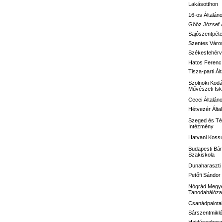
Lakásotthon
16-os
Általán
Göőz József
Sajószentpéte
Szentes Város
Székesfehérvá
Hatos Ferenc 
Tisza-parti Ál
Szolnoki Kodá
Művészeti Isk
Cecei Általán
Hétvezér Álta
Szeged és Té
Intézmény
Hatvani Kossu
Budapesti Bár
Szakiskola
Dunaharaszti 
Petőfi Sándo
Nógrád Megye
Tanodahálóza
Csanádpalotai
Sárszentmikló