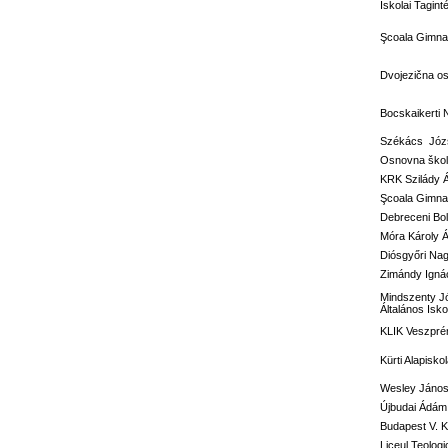
Iskolai Tagi
Şcoala Gimnaz
Dvojezična o
Bocskaikerti 
Székács Józs
Osnovna škola
KRK Szilády 
Şcoala Gimna
Debreceni Bol
Móra Károly Á
Diósgyőri Nag
Zimándy Ignác
Mindszenty J
Általános Isko
KLIK Veszprém
Kürti Alapisko
Wesley János 
Újbudai Ádám 
Budapest V. Ke
Liceul Teolog