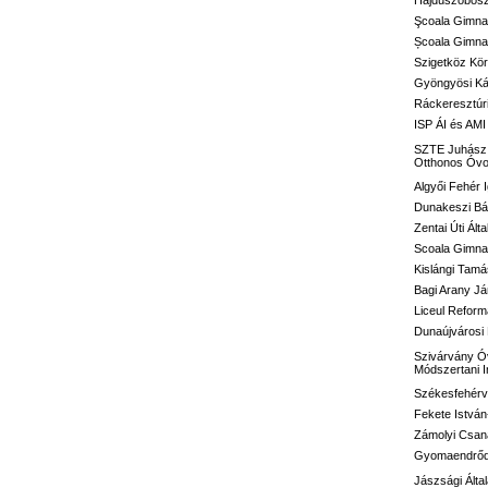
Hajdúszoboszl
Şcoala Gimna
Școala Gimnaz
Szigetköz Kör
Gyöngyösi Kál
Ráckeresztúri
ISP ÁI és AMI
SZTE Juhász G
Otthonos Óvo
Algyői Fehér I
Dunakeszi Bár
Zentai Úti Ált
Scoala Gimnaz
Kislángi Tamá
Bagi Arany Já
Liceul Reform
Dunaújvárosi 
Szivárvány Óv
Módszertani 
Székesfehérvá
Fekete István
Zámolyi Csaná
Gyomaendrődi 
Jászsági Álta