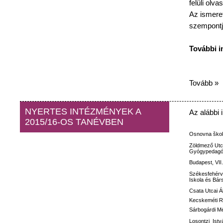
felüli
olvas
Az
ismeret
szempontj
További
i
Tovább »
NYERTES INTÉZMÉNYEK A
Az
alábbi
2015/16-OS TANÉVBEN
Osnovna
ško
Zöldmező
Utc
Gyógypedagóg
Budapest, VII
Székesfehérv
Iskola
és
Bár
Csata
Utcai
Á
Kecskeméti
R
Sárbogárdi M
Losontzi
Istv