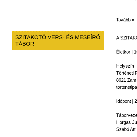
Tovább »
SZITAKÖTŐ VERS- ÉS MESEÍRÓ
A
SZITA
TÁBOR
Életkor
| 1
Helyszín
Történeti
P
8621
Zamá
tortenetip
Időpont
|
2
Táborveze
Horgas
Ju
Szabó
Atti