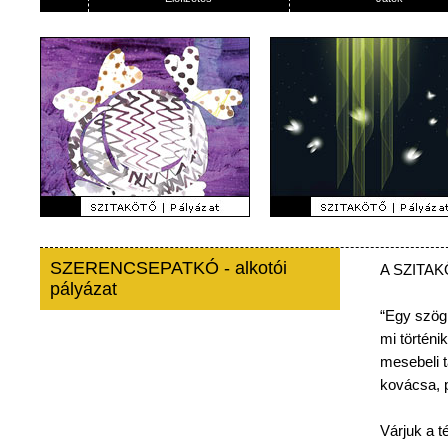
SZERENCSEPATKÓ - alkotói
A
SZITA
pályázat
“Egy
szög
mi
történik
mesebeli
kovácsa
,
Várjuk
a
t