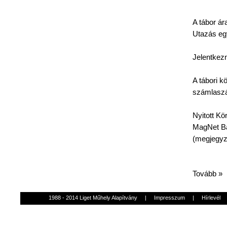
A
tábor
ár
Utazás
eg
Jelentkezn
A
tábori
kö
számlasz
Nyitott
Kö
MagNet
Ba
(
megjegy
Tovább »
1988 - 2014 Liget Műhely Alapítvány
|
Impresszum
|
Hírlevél