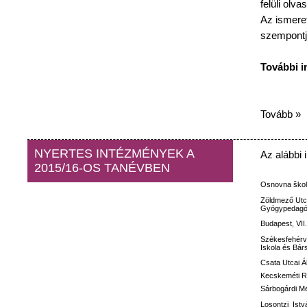
felüli
olvas
Az
ismeret
szempontj
További
i
Tovább »
NYERTES INTÉZMÉNYEK A
Az
alábbi
2015/16-OS TANÉVBEN
Osnovna
ško
Zöldmező
Utc
Gyógypedagóg
Budapest, VII
Székesfehérv
Iskola
és
Bár
Csata
Utcai
Á
Kecskeméti
R
Sárbogárdi M
Losontzi
Istv