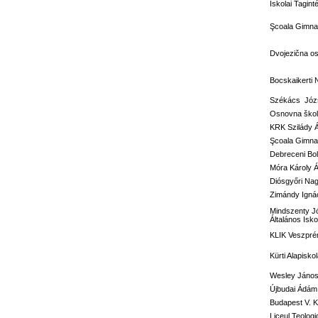
Iskolai Tagi
Şcoala Gimnaz
Dvojezična o
Bocskaikerti 
Székács Józs
Osnovna škola
KRK Szilády 
Şcoala Gimna
Debreceni Bol
Móra Károly Á
Diósgyőri Nag
Zimándy Ignác
Mindszenty J
Általános Isko
KLIK Veszprém
Kürti Alapisko
Wesley János 
Újbudai Ádám 
Budapest V. Ke
Liceul Teolog