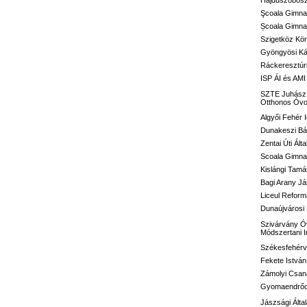
Hajdúszoboszl
Şcoala Gimna
Școala Gimnaz
Szigetköz Kör
Gyöngyösi Kál
Ráckeresztúri
ISP ÁI és AMI
SZTE Juhász G
Otthonos Óvo
Algyői Fehér I
Dunakeszi Bár
Zentai Úti Ált
Scoala Gimnaz
Kislángi Tamá
Bagi Arany Já
Liceul Reform
Dunaújvárosi 
Szivárvány Óv
Módszertani 
Székesfehérvá
Fekete István
Zámolyi Csaná
Gyomaendrődi 
Jászsági Álta