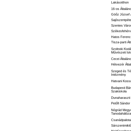
Lakásotthon
16-os
Általán
Göőz József
Sajószentpéte
Szentes Város
Székesfehérvá
Hatos Ferenc 
Tisza-parti Ál
Szolnoki Kodá
Művészeti Isk
Cecei Általán
Hétvezér Álta
Szeged és Té
Intézmény
Hatvani Kossu
Budapesti Bár
Szakiskola
Dunaharaszti 
Petőfi Sándo
Nógrád Megye
Tanodahálóza
Csanádpalotai
Sárszentmikló