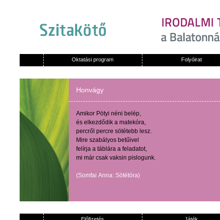
Oktatási program
Folyóirat
Honvágy
Amikor
Pötyi
néni
belép
,
és
elkezdődik
a
matekóra
,
percről
percre
sötétebb
lesz
.
Mire
szabályos
betűivel
felírja
a
táblára
a
feladatot
,
mi
már
csak
vaksin
pislogunk
.
(
Somfai
Anna:
Sötétóra
)
Előfizetés
Játék