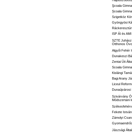
Hajdúszoboszl
Şcoala Gimna
Școala Gimnaz
Szigetköz Kör
Gyöngyösi Kál
Ráckeresztúri
ISP ÁI és AMI
SZTE Juhász G
Otthonos Óvo
Algyői Fehér I
Dunakeszi Bár
Zentai Úti Ált
Scoala Gimnaz
Kislángi Tamá
Bagi Arany Já
Liceul Reform
Dunaújvárosi 
Szivárvány Óv
Módszertani 
Székesfehérvá
Fekete István
Zámolyi Csaná
Gyomaendrődi 
Jászsági Álta