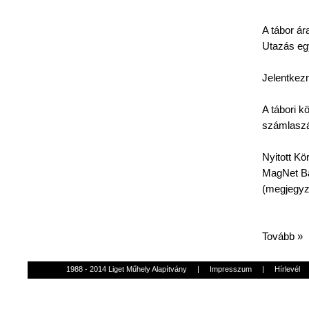
A
tábor
ár
Utazás
eg
Jelentkezn
A
tábori
kö
számlasz
Nyitott
Kö
MagNet
Ba
(
megjegy
Tovább »
1988 - 2014 Liget Műhely Alapítvány
|
Impresszum
|
Hírlevél