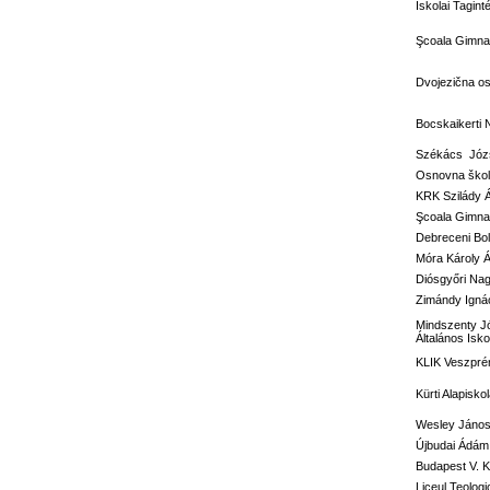
Iskolai Tagi
Şcoala Gimnaz
Dvojezična o
Bocskaikerti 
Székács Józs
Osnovna škola
KRK Szilády 
Şcoala Gimna
Debreceni Bol
Móra Károly Á
Diósgyőri Nag
Zimándy Ignác
Mindszenty J
Általános Isko
KLIK Veszprém
Kürti Alapisko
Wesley János 
Újbudai Ádám 
Budapest V. Ke
Liceul Teolog