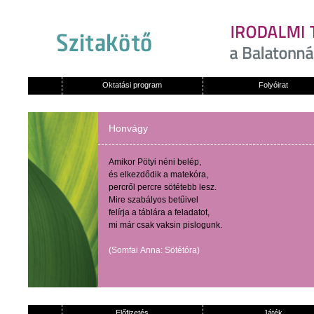
Oktatási program
Folyóirat
Honvágy
Amikor
Pötyi
néni
belép
,
és
elkezdődik
a
matekóra
,
percről
percre
sötétebb
lesz
.
Mire
szabályos
betűivel
felírja
a
táblára
a
feladatot
,
mi
már
csak
vaksin
pislogunk
.
(
Somfai
Anna:
Sötétóra
)
Előfizetés
Játék