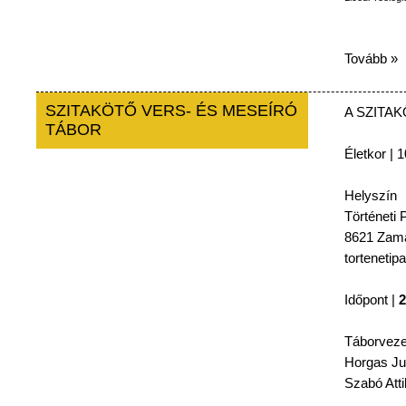
Tovább »
SZITAKÖTŐ VERS- ÉS MESEÍRÓ
A
SZITA
TÁBOR
Életkor
| 1
Helyszín
Történeti
P
8621
Zamá
tortenetip
Időpont
|
2
Táborveze
Horgas
Ju
Szabó
Atti