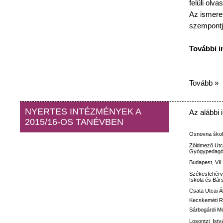
felüli
olvas
Az
ismeret
szempontj
További
i
Tovább »
NYERTES INTÉZMÉNYEK A
Az
alábbi
2015/16-OS TANÉVBEN
Osnovna
ško
Zöldmező
Utc
Gyógypedagóg
Budapest, VII
Székesfehérv
Iskola
és
Bár
Csata
Utcai
Á
Kecskeméti
R
Sárbogárdi M
Losontzi
Istv