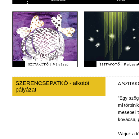
SZERENCSEPATKÓ - alkotói
A
SZITA
pályázat
“Egy
szög
mi
történik
mesebeli
kovácsa
,
Várjuk
a
t