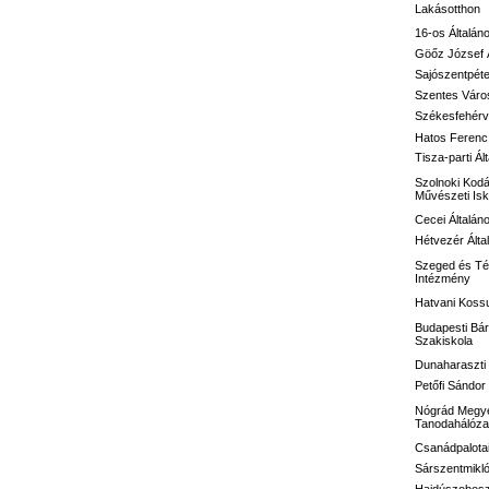
Lakásotthon
16-os
Általán
Göőz József
Sajószentpéte
Szentes Város
Székesfehérvá
Hatos Ferenc 
Tisza-parti Ál
Szolnoki Kodá
Művészeti Isk
Cecei Általán
Hétvezér Álta
Szeged és Té
Intézmény
Hatvani Kossu
Budapesti Bár
Szakiskola
Dunaharaszti 
Petőfi Sándo
Nógrád Megye
Tanodahálóza
Csanádpalotai
Sárszentmikló