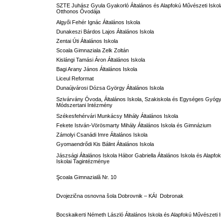
SZTE Juhász Gyula Gyakorló Általános és Alapfokú Művészeti Iskol
Otthonos Óvodája
Algyői Fehér Ignác Általános Iskola
Dunakeszi Bárdos Lajos Általános Iskola
Zentai Úti Általános Iskola
Scoala Gimnaziala Zelk Zoltán
Kislángi Tamási Áron Általános Iskola
Bagi Arany János Általános Iskola
Liceul Reformat
Dunaújvárosi Dózsa György Általános Iskola
Szivárvány Óvoda, Általános Iskola, Szakiskola és Egységes Gyóg
Módszertani Intézmény
Székesfehérvári Munkácsy Mihály Általános Iskola
Fekete István-Vörösmarty Mihály Általános Iskola és Gimnázium
Zámolyi Csanádi Imre Általános Iskola
Gyomaendrődi Kis Bálint Általános Iskola
Jászsági Általános Iskola Hábor Gabriella Általános Iskola és Alapf
Iskolai Tagintézménye
Şcoala Gimnazială Nr. 10
Dvojezična osnovna šola Dobrovnik – KÁI Dobronak
Bocskaikerti Németh László Általános Iskola és Alapfokú Művészeti 