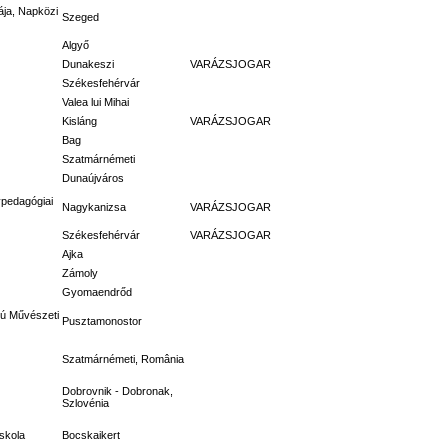
ája, Napközi
Szeged
Algyő
Dunakeszi
VARÁZSJOGAR
Székesfehérvár
Valea lui Mihai
Kisláng
VARÁZSJOGAR
Bag
Szatmárnémeti
Dunaújváros
ypedagógiai
Nagykanizsa
VARÁZSJOGAR
Székesfehérvár
VARÁZSJOGAR
Ajka
Zámoly
Gyomaendrőd
okú Művészeti
Pusztamonostor
Szatmárnémeti, România
Dobrovnik - Dobronak,
Szlovénia
Iskola
Bocskaikert