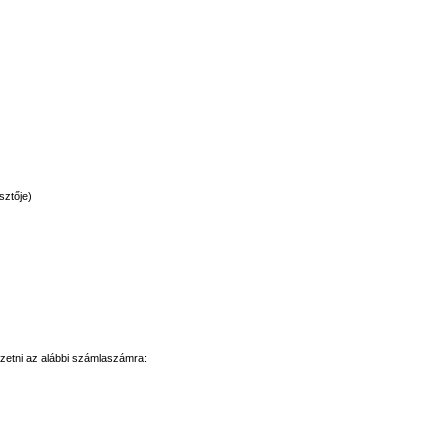
sztője
)
izetni
az
alábbi
számlaszámra
: