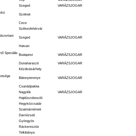
Szeged
VARÁZSJOGAR
fokú
Szolnok
Cece
Székesfehérvár
dszertani
Szeged
VARÁZSJOGAR
Hatvan
tő Speciális
Budapest
VARÁZSJOGAR
Dunaharaszti
VARÁZSJOGAR
Kézdivásárhely
vetsége
Bátonyterenye
VARÁZSJOGAR
Csanádpalota
Nagylók
VARÁZSJOGAR
Hajdúszoboszló
Hegyközcsatár
Szatmárnémeti
Darnózseli
Gyöngyös
Ráckeresztúr
Telkibánya