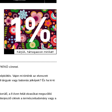
PATKÓ
címmel
.
népköltés
.
Vajon
mi
történik
az
elveszett
i
tárgyak
vagy
babonás
jelképek
?
És
ha
ki-ki
kerülő
, a 8
éven
felüli
olvasókat
megszólító
tterjesztő
cikkek
a
természettudomány
vagy
a