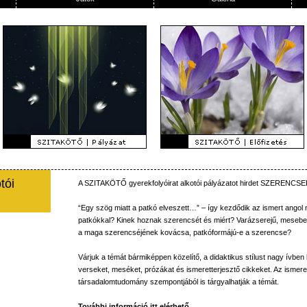
tói
A
SZITAKÖTŐ
gyerekfolyóirat
alkotói
pályázatot
hirdet
SZERENCSE
“Egy
szög
miatt
a
patkó
elveszett…”
–
így
kezdődik
az
ismert
angol
patkókkal
?
Kinek
hoznak
szerencsét
és
miért
?
Varázserejű
,
mesebel
a
maga
szerencséjének
kovácsa
,
patkóformájú-e
a
szerencse
?
Várjuk
a
témát
bármiképpen
közelítő
, a
didaktikus
stílust
nagy
ívben
verseket
,
meséket
,
prózákat
és
ismeretterjesztő
cikkeket
.
Az
ismere
társadalomtudomány
szempontjából
is
tárgyalhatják
a
témát
.
További
információ
itt
elérhető
.