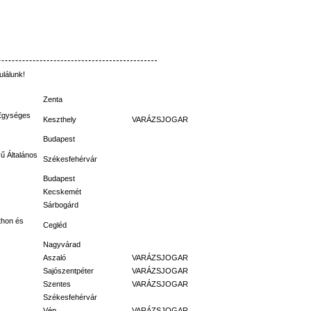
ulálunk
!
Zenta
Egységes
Keszthely
VARÁZSJOGAR
Budapest
vű
Általános
Székesfehérvár
Budapest
Kecskemét
Sárbogárd
thon
és
Cegléd
Nagyvárad
Aszaló
VARÁZSJOGAR
Sajószentpéter
VARÁZSJOGAR
Szentes
VARÁZSJOGAR
Székesfehérvár
Vép
VARÁZSJOGAR