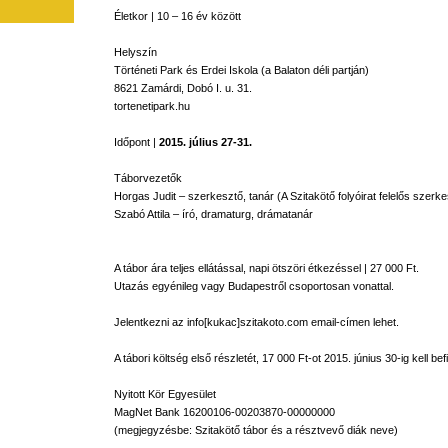
Életkor
| 10 – 16
év
között
Helyszín
Történeti
Park
és
Erdei
Iskola
(a
Balaton
déli
partján
)
8621
Zamárdi
,
Dobó
I. u. 31.
tortenetipark.hu
Időpont
|
2015.
július
27-31.
Táborvezetők
Horgas
Judit
–
szerkesztő
,
tanár
(A
Szitakötő
folyóirat
felelős
szerke
Szabó
Attila –
író
,
dramaturg
,
drámatanár
A
tábor
ára
teljes
ellátással
,
napi
ötszöri
étkezéssel
| 27 000 Ft.
Utazás
egyénileg
vagy
Budapestről
csoportosan
vonattal
.
Jelentkezni
az
info[
kukac
]szitakoto.com
email-címen
lehet
.
A
tábori
költség
első
részletét
, 17 000
Ft-ot
2015.
június
30-ig
kell
bef
Nyitott
Kör
Egyesület
MagNet
Bank 16200106-00203870-00000000
(
megjegyzésbe
:
Szitakötő
tábor
és
a
résztvevő
diák
neve
)