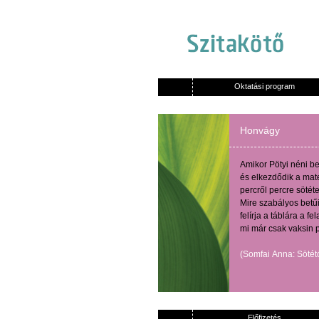
Oktatási program
Honvágy
Amikor
Pötyi
néni
be
és
elkezdődik
a
mat
percről
percre
sötét
Mire
szabályos
betű
felírja
a
táblára
a
fel
mi
már
csak
vaksin
(
Somfai
Anna:
Sötét
Előfizetés