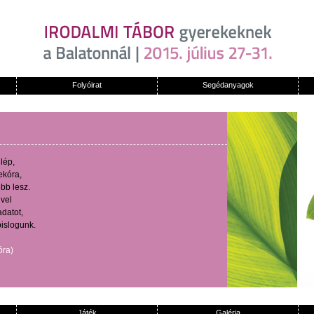
Folyóirat
Segédanyagok
lép
,
ekóra
,
ebb
lesz
.
ivel
adatot
,
pislogunk
.
óra
)
Játék
Galéria