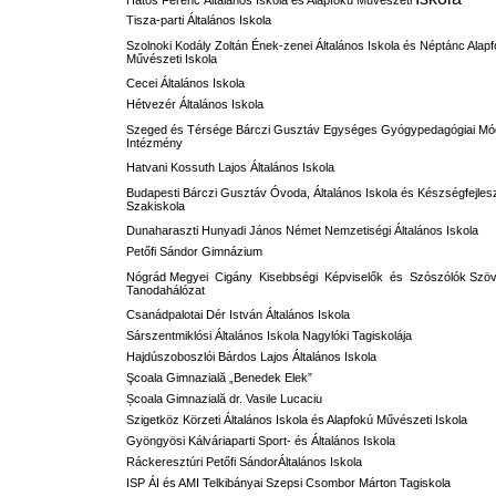
Hatos Ferenc Általános Iskola és Alapfokú
Művészeti
Tisza-parti Általános Iskola
Szolnoki Kodály Zoltán Ének-zenei Általános Iskola és Néptánc Alap
Művészeti Iskola
Cecei Általános Iskola
Hétvezér Általános Iskola
Szeged és Térsége Bárczi Gusztáv Egységes Gyógypedagógiai Mó
Intézmény
Hatvani Kossuth Lajos Általános Iskola
Budapesti Bárczi Gusztáv Óvoda, Általános Iskola és Készségfejlesz
Szakiskola
Dunaharaszti Hunyadi János Német Nemzetiségi Általános Iskola
Petőfi Sándor Gimnázium
Nógrád Megyei Cigány Kisebbségi Képviselők és Szószólók Szö
Tanodahálózat
Csanádpalotai Dér István Általános Iskola
Sárszentmiklósi Általános Iskola Nagylóki Tagiskolája
Hajdúszoboszlói Bárdos Lajos Általános Iskola
Şcoala Gimnazială „Benedek Elek”
Școala Gimnazială dr. Vasile Lucaciu
Szigetköz Körzeti Általános Iskola és Alapfokú Művészeti Iskola
Gyöngyösi Kálváriaparti Sport- és Általános Iskola
Ráckeresztúri Petőfi SándorÁltalános Iskola
ISP ÁI és AMI Telkibányai Szepsi Csombor Márton Tagiskola