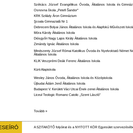
Székács József Evangélikus Óvoda, Általános Iskola és Gimná
Osnovna škola „Petefi Šandor"
KRK Szilády Áron Gimnázium
Şcoala Gimnazială Nr 1
Debreceni Bolyai János Általános Iskola és Alapfokú Művészeti Iskol
Móra Károly Általános Iskola
Diósgyőri Nagy Lajos Király Általános Iskola
Zimándy Ignác Általános Iskola
Mindszenty József Római Katolikus Óvoda és Nyelvoktató Német N
Általános Iskola
KLIK Veszprémi Deák Ferenc Általános Iskola
Kürti Alapiskola
Wesley János Óvoda, Általános Iskola és Középiskola
Újbudai Ádám Jenő Általános Iskola
Budapest V. Kerületi Váci Utcai Ének-zenei Általános Iskola
Liceul Teologic Romano Catolic „Szent László”
Tovább »
ESEÍRÓ
A
SZITAKÖTŐ
folyóirat
és
a
NYITOTT
KÖR
Egyesület
szervezéséb