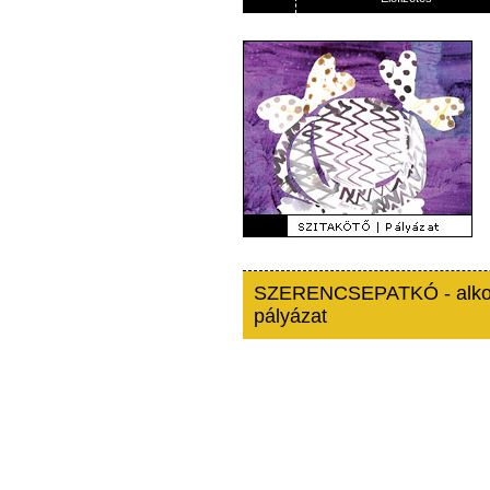
SZERENCSEPATKÓ - alko
pályázat