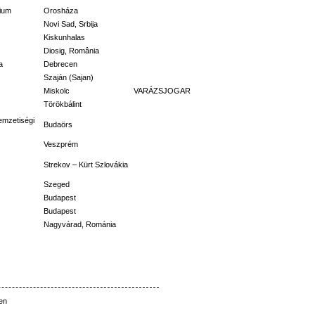
zium
Orosháza
Novi Sad, Srbija
Kiskunhalas
Diosig, România
a
Debrecen
Szaján (Sajan)
Miskolc
VARÁZSJOGAR
Törökbálint
emzetiségi
Budaörs
Veszprém
Strekov – Kürt Szlovákia
Szeged
Budapest
Budapest
Nagyvárad, Románia
en