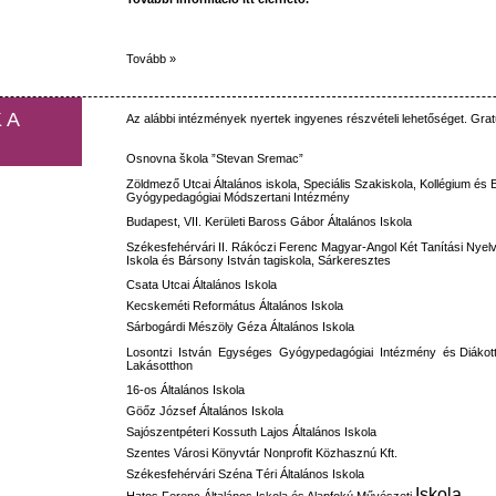
Tovább »
 A
Az
alábbi
intézmények
nyertek
ingyenes
részvételi
lehetőséget
.
Grat
Osnovna
škola
”Stevan
Sremac”
Zöldmező
Utcai
Általános
iskola
,
Speciális
Szakiskola
,
Kollégium
és
Gyógypedagógiai
Módszertani
Intézmény
Budapest, VII.
Kerületi
Baross
Gábor
Általános
Iskola
Székesfehérvári
II.
Rákóczi
Ferenc
Magyar-Angol
Két
Tanítási
Nyel
Iskola
és
Bársony
István
tagiskola
,
Sárkeresztes
Csata
Utcai
Általános
Iskola
Kecskeméti
Református
Általános
Iskola
Sárbogárdi Mészöly Géza
Általános
Iskola
Losontzi
István
Egységes
Gyógypedagógiai
Intézmény
és
Diákot
Lakásotthon
16-os
Általános
Iskola
Göőz József
Általános
Iskola
Sajószentpéteri Kossuth Lajos
Általános
Iskola
Szentes Városi Könyvtár Nonprofit Közhasznú Kft.
Székesfehérvári Széna Téri Általános Iskola
Iskola