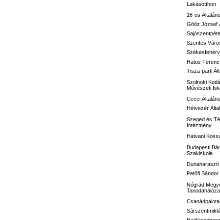
Lakásotthon
16-os
Általán
Göőz József
Sajószentpéte
Szentes Város
Székesfehérvá
Hatos Ferenc 
Tisza-parti Ál
Szolnoki Kodá
Művészeti Isk
Cecei Általán
Hétvezér Álta
Szeged és Té
Intézmény
Hatvani Kossu
Budapesti Bár
Szakiskola
Dunaharaszti 
Petőfi Sándo
Nógrád Megye
Tanodahálóza
Csanádpalotai
Sárszentmikló