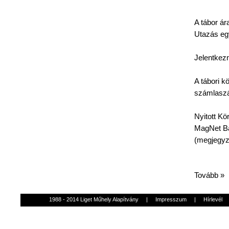
A
tábor
ár
Utazás
eg
Jelentkezn
A
tábori
kö
számlasz
Nyitott
Kö
MagNet
Ba
(
megjegy
Tovább »
1988 - 2014 Liget Műhely Alapítvány
|
Impresszum
|
Hírlevél