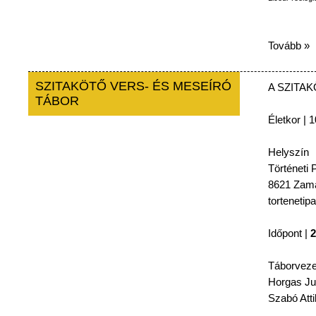
Tovább »
SZITAKÖTŐ VERS- ÉS MESEÍRÓ
A
SZITA
TÁBOR
Életkor
| 1
Helyszín
Történeti
P
8621
Zamá
tortenetip
Időpont
|
2
Táborveze
Horgas
Ju
Szabó
Atti