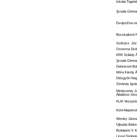
Iskolai Tagi
Şcoala Gimnaz
Dvojezična o
Bocskaikerti 
Székács Józs
Osnovna škola
KRK Szilády 
Şcoala Gimna
Debreceni Bol
Móra Károly Á
Diósgyőri Nag
Zimándy Ignác
Mindszenty J
Általános Isko
KLIK Veszprém
Kürti Alapisko
Wesley János 
Újbudai Ádám 
Budapest V. Ke
Liceul Teolog