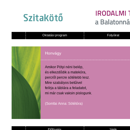
Oktatási program
Folyóirat
Honvágy
Amikor
Pötyi
néni
belép
,
és
elkezdődik
a
matekóra
,
percről
percre
sötétebb
lesz
.
Mire
szabályos
betűivel
felírja
a
táblára
a
feladatot
,
mi
már
csak
vaksin
pislogunk
.
(
Somfai
Anna:
Sötétóra
)
Előfizetés
Játék