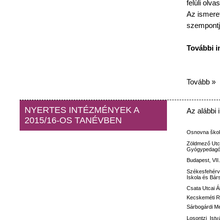
felüli
olvas
Az
ismeret
szempontj
További
i
Tovább »
NYERTES INTÉZMÉNYEK A
Az
alábbi
2015/16-OS TANÉVBEN
Osnovna
ško
Zöldmező
Utc
Gyógypedagóg
Budapest, VII
Székesfehérv
Iskola
és
Bár
Csata
Utcai
Á
Kecskeméti
R
Sárbogárdi M
Losontzi
Istv