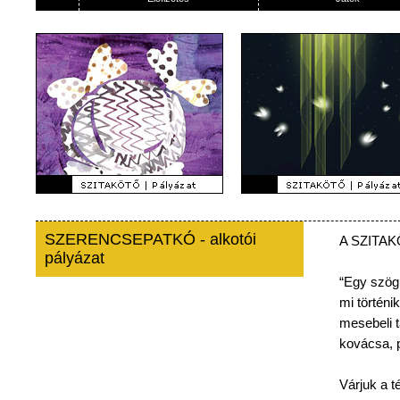
SZERENCSEPATKÓ - alkotói
A
SZITA
pályázat
“Egy
szög
mi
történik
mesebeli
kovácsa
,
Várjuk
a
t