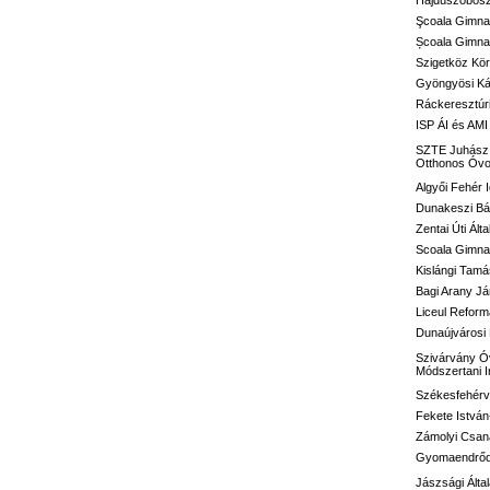
Hajdúszoboszl
Şcoala Gimna
Școala Gimnaz
Szigetköz Kör
Gyöngyösi Kál
Ráckeresztúri
ISP ÁI és AMI
SZTE Juhász G
Otthonos Óvo
Algyői Fehér I
Dunakeszi Bár
Zentai Úti Ált
Scoala Gimnaz
Kislángi Tamá
Bagi Arany Já
Liceul Reform
Dunaújvárosi 
Szivárvány Óv
Módszertani 
Székesfehérvá
Fekete István
Zámolyi Csaná
Gyomaendrődi 
Jászsági Álta