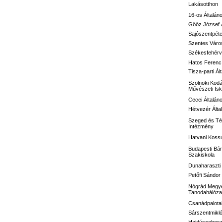
Lakásotthon
16-os
Általán
Göőz József
Sajószentpéte
Szentes Város
Székesfehérvá
Hatos Ferenc 
Tisza-parti Ál
Szolnoki Kodá
Művészeti Isk
Cecei Általán
Hétvezér Álta
Szeged és Té
Intézmény
Hatvani Kossu
Budapesti Bár
Szakiskola
Dunaharaszti 
Petőfi Sándo
Nógrád Megye
Tanodahálóza
Csanádpalotai
Sárszentmikló