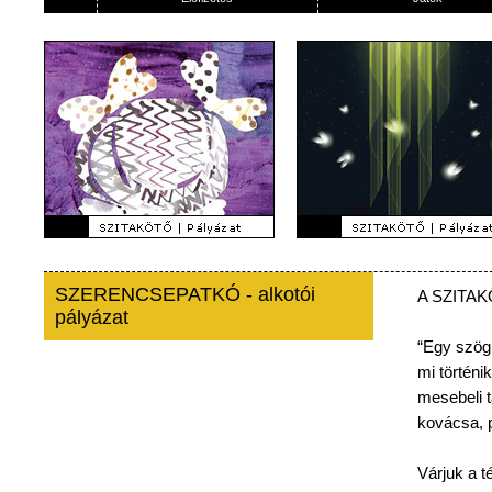
SZERENCSEPATKÓ - alkotói
A
SZITA
pályázat
“Egy
szög
mi
történik
mesebeli
kovácsa
,
Várjuk
a
t