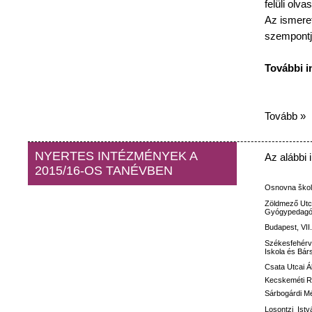
felüli
olvas
Az
ismeret
szempontj
További
i
Tovább »
NYERTES INTÉZMÉNYEK A
Az
alábbi
2015/16-OS TANÉVBEN
Osnovna
ško
Zöldmező
Utc
Gyógypedagóg
Budapest, VII
Székesfehérv
Iskola
és
Bár
Csata
Utcai
Á
Kecskeméti
R
Sárbogárdi M
Losontzi
Istv