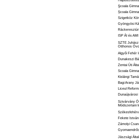
Hajdúszoboszl
Şcoala Gimna
Școala Gimnaz
Szigetköz Kör
Gyöngyösi Kál
Ráckeresztúri
ISP ÁI és AMI
SZTE Juhász G
Otthonos Óvo
Algyői Fehér I
Dunakeszi Bár
Zentai Úti Ált
Scoala Gimnaz
Kislángi Tamá
Bagi Arany Já
Liceul Reform
Dunaújvárosi 
Szivárvány Óv
Módszertani 
Székesfehérvá
Fekete István
Zámolyi Csaná
Gyomaendrődi 
Jászsági Álta