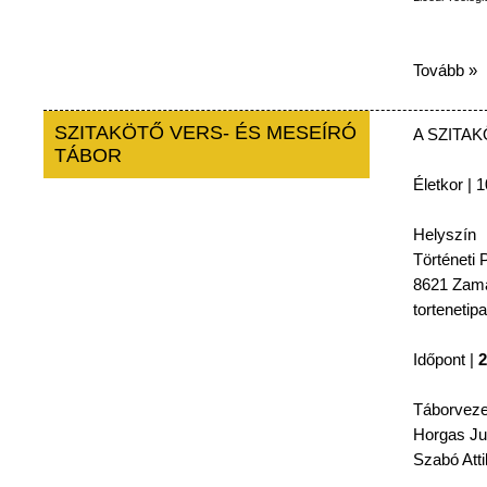
Tovább »
SZITAKÖTŐ VERS- ÉS MESEÍRÓ
A
SZITA
TÁBOR
Életkor
| 1
Helyszín
Történeti
P
8621
Zamá
tortenetip
Időpont
|
2
Táborveze
Horgas
Ju
Szabó
Atti