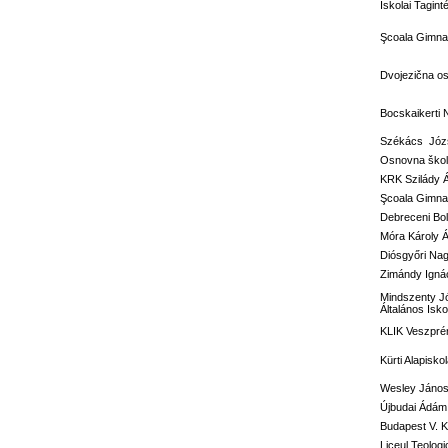
Iskolai Tagi
Şcoala Gimnaz
Dvojezična o
Bocskaikerti 
Székács Józs
Osnovna škola
KRK Szilády 
Şcoala Gimna
Debreceni Bol
Móra Károly Á
Diósgyőri Nag
Zimándy Ignác
Mindszenty J
Általános Isko
KLIK Veszprém
Kürti Alapisko
Wesley János 
Újbudai Ádám 
Budapest V. Ke
Liceul Teolog