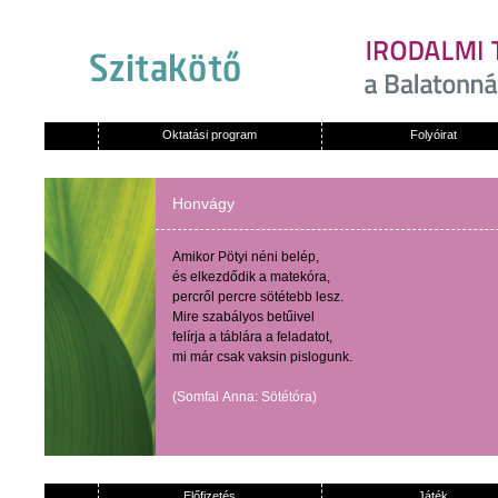
Oktatási program
Folyóirat
Honvágy
Amikor
Pötyi
néni
belép
,
és
elkezdődik
a
matekóra
,
percről
percre
sötétebb
lesz
.
Mire
szabályos
betűivel
felírja
a
táblára
a
feladatot
,
mi
már
csak
vaksin
pislogunk
.
(
Somfai
Anna:
Sötétóra
)
Előfizetés
Játék