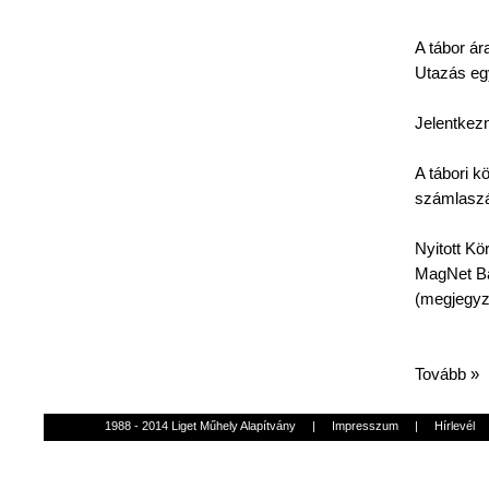
A
tábor
ár
Utazás
eg
Jelentkezn
A
tábori
kö
számlasz
Nyitott
Kö
MagNet
Ba
(
megjegy
Tovább »
1988 - 2014 Liget Műhely Alapítvány
|
Impresszum
|
Hírlevél