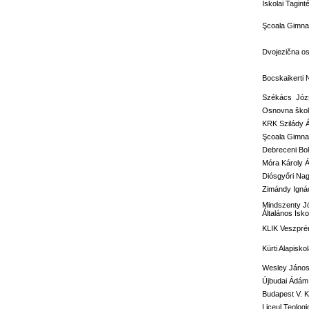
Iskolai Tagi
Şcoala Gimnaz
Dvojezična o
Bocskaikerti 
Székács Józs
Osnovna škola
KRK Szilády 
Şcoala Gimna
Debreceni Bol
Móra Károly Á
Diósgyőri Nag
Zimándy Ignác
Mindszenty J
Általános Isko
KLIK Veszprém
Kürti Alapisko
Wesley János 
Újbudai Ádám 
Budapest V. Ke
Liceul Teolog