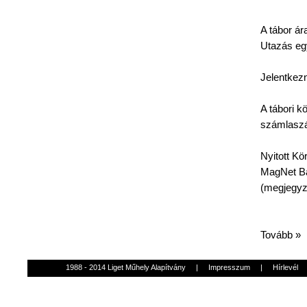
A
tábor
ár
Utazás
eg
Jelentkezn
A
tábori
kö
számlasz
Nyitott
Kö
MagNet
Ba
(
megjegy
Tovább »
1988 - 2014 Liget Műhely Alapítvány
|
Impresszum
|
Hírlevél