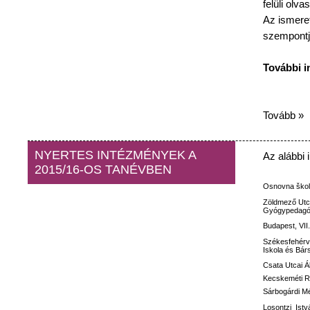
felüli
olvas
Az
ismeret
szempontj
További
i
Tovább »
NYERTES INTÉZMÉNYEK A
Az
alábbi
2015/16-OS TANÉVBEN
Osnovna
ško
Zöldmező
Utc
Gyógypedagóg
Budapest, VII
Székesfehérv
Iskola
és
Bár
Csata
Utcai
Á
Kecskeméti
R
Sárbogárdi M
Losontzi
Istv