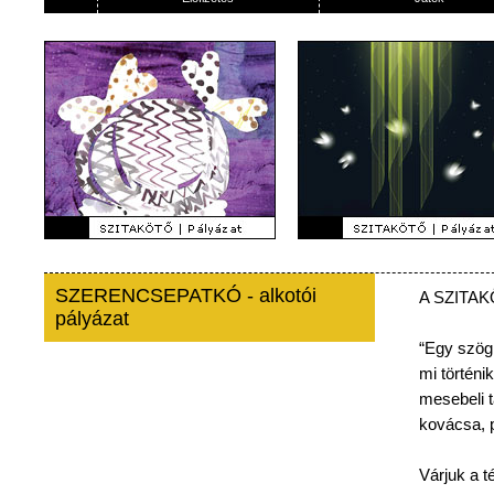
SZERENCSEPATKÓ - alkotói
A
SZITA
pályázat
“Egy
szög
mi
történik
mesebeli
kovácsa
,
Várjuk
a
t