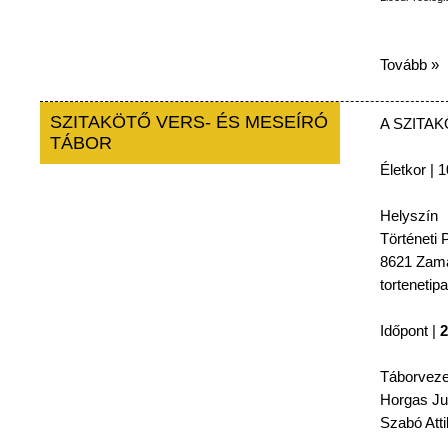
Tovább »
SZITAKÖTŐ VERS- ÉS MESEÍRÓ
A
SZITA
TÁBOR
Életkor
| 1
Helyszín
Történeti
P
8621
Zamá
tortenetip
Időpont
|
2
Táborveze
Horgas
Ju
Szabó
Atti