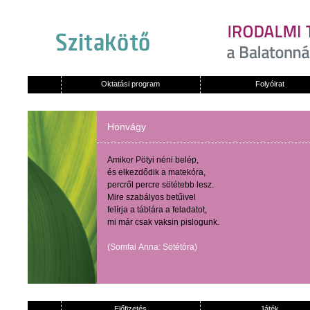
Oktatási program
Folyóirat
Honvágy
Amikor
Pötyi
néni
belép
,
és
elkezdődik
a
matekóra
,
percről
percre
sötétebb
lesz
.
Mire
szabályos
betűivel
felírja
a
táblára
a
feladatot
,
mi
már
csak
vaksin
pislogunk
.
(
Somfai
Anna:
Sötétóra
)
Előfizetés
Játék