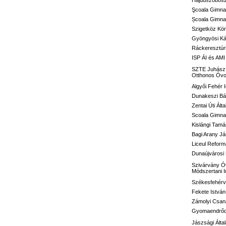
Hajdúszoboszl
Şcoala Gimna
Școala Gimnaz
Szigetköz Kör
Gyöngyösi Kál
Ráckeresztúri
ISP ÁI és AMI
SZTE Juhász G
Otthonos Óvo
Algyői Fehér I
Dunakeszi Bár
Zentai Úti Ált
Scoala Gimnaz
Kislángi Tamá
Bagi Arany Já
Liceul Reform
Dunaújvárosi 
Szivárvány Óv
Módszertani 
Székesfehérvá
Fekete István
Zámolyi Csaná
Gyomaendrődi 
Jászsági Álta