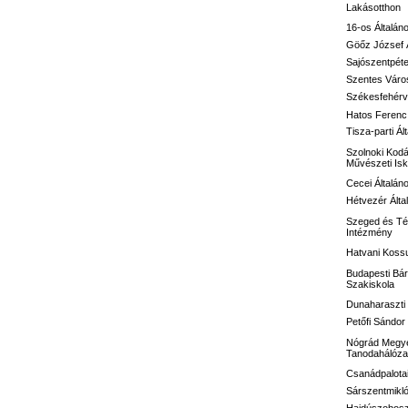
Lakásotthon
16-os
Általán
Göőz József
Sajószentpéte
Szentes Város
Székesfehérvá
Hatos Ferenc 
Tisza-parti Ál
Szolnoki Kodá
Művészeti Isk
Cecei Általán
Hétvezér Álta
Szeged és Té
Intézmény
Hatvani Kossu
Budapesti Bár
Szakiskola
Dunaharaszti 
Petőfi Sándo
Nógrád Megye
Tanodahálóza
Csanádpalotai
Sárszentmikló